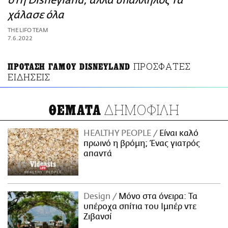
στη Disneyland, αλλά υπάλληλος τα
ΑΜΠΑ
χάλασε όλα
PRINT
THE LIFO TEAM
7.6.2022
ΠΡΟΣΦΑΤΕΣ
ΠΡΟΤΑΣΗ ΓΑΜΟΥ DISNEYLAND
ΕΙΔΗΣΕΙΣ
ΔΗΜΟΦΙΛΗ
ΘΕΜΑΤΑ
HEALTHY PEOPLE
Είναι καλό
πρωινό η βρόμη; Ένας γιατρός
απαντά
Design
Μόνο στα όνειρα: Τα
υπέροχα σπίτια του Ιμπέρ ντε
Ζιβανσί