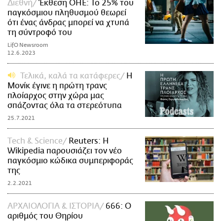
Διεθνή
Έκθεση ΟΗΕ: Το 25% του
παγκόσμιου πληθυσμού θεωρεί
ότι ένας άνδρας μπορεί να χτυπά
τη σύντροφό του
LifO Newsroom
12.6.2023
Τελικά, καλά τα κατάφερες
Η
Μονίκ έγινε η πρώτη τρανς
πλοίαρχος στην χώρα μας
σπάζοντας όλα τα στερεότυπα
25.7.2021
Τech & Science
Reuters: Η
Wikipedia παρουσιάζει τον νέο
παγκόσμιο κώδικα συμπεριφοράς
της
2.2.2021
ΑΡΧΑΙΟΛΟΓΙΑ & ΙΣΤΟΡΙΑ
666: Ο
αριθμός του Θηρίου