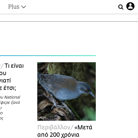
Plus
Θέματα
Συνεντεύξεις
Videos
τα
Αφιερώματα
Ζώδια
Εξομολογήσεις
Blogs
η
ν
Τι είναι
Οι Αθηναίοι
του
Απώλειες
γιατί
Lgbtqi+
 έτσι;
Επιλογές
υ National
έφερε ξανά
υ
το
ος
Περιβάλλον
«Μετά
από 200 χρόνια