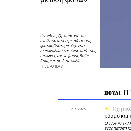
μείωση φόρων
Ο άνδρας ζητούσε να του
στείλουν drone με σάντουιτς
φιστικοβούτυρο, έχοντας
σκαρφαλώσει σε έναν από τους
πυλώνες της γέφυρας Bolte
Bridge στην Αυστραλία
THE LIFO TEAM
Π
ΠΟΥΛΙ
Ηχητικ
18.5.2025
κόσμο και 
Ο Τζoν Άλεκ Μ
ενός πετρίτη κα