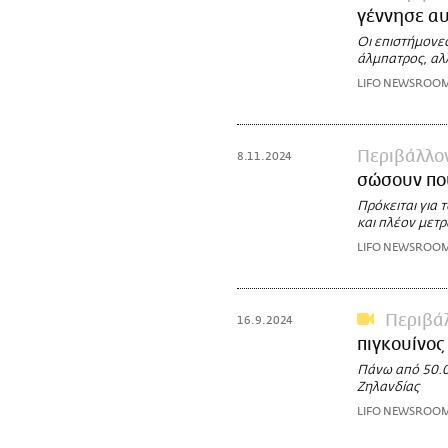
γέννησε αυ
Οι επιστήμονε
άλμπατρος, αλλ
LIFO NEWSROO
Περιβάλλο
8.11.2024
σώσουν πο
Πρόκειται για 
και πλέον μετ
LIFO NEWSROO
Περιβά
16.9.2024
πιγκουίνος
Πάνω από 50.0
Ζηλανδίας
LIFO NEWSROO