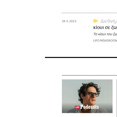
Διεθνή
24.5.2023
κίουι σε ζ
Το κίουι του ζ
LIFO NEWSROO