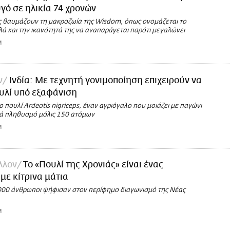
γό σε ηλικία 74 χρονών
ς θαυμάζουν τη μακροζωία της Wisdom, όπως ονομάζεται το
ά και την ικανότητά της να αναπαράγεται παρότι μεγαλώνει
M
ν
Ινδία: Με τεχνητή γονιμοποίηση επιχειρούν να
υλί υπό εξαφάνιση
το πουλί Ardeotis nigriceps, έναν αγριόγαλο που μοιάζει με παγώνι
ρά πληθυσμό μόλις 150 ατόμων
M
λλον
Το «Πουλί της Χρονιάς» είναι ένας
 με κίτρινα μάτια
00 άνθρωποι ψήφισαν στον περίφημο διαγωνισμό της Νέας
M