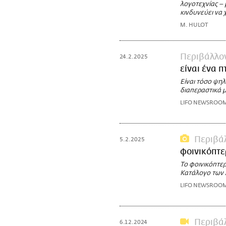
λογοτεχνίας – 
κινδυνεύει να 
M. HULOT
Περιβάλλο
24.2.2025
είναι ένα π
Είναι τόσο ψηλ
διαπεραστικά μ
LIFO NEWSROO
Περιβά
5.2.2025
φοινικόπτε
Το φοινικόπτερ
Κατάλογο των 
LIFO NEWSROO
Περιβά
6.12.2024