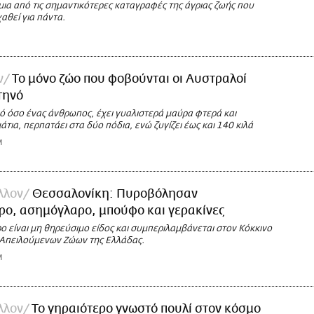
μια από τις σημαντικότερες καταγραφές της άγριας ζωής που
χαθεί για πάντα.
ν
Το μόνο ζώο που φοβούνται οι Αυστραλοί
τηνό
ό όσο ένας άνθρωπος, έχει γυαλιστερά μαύρα φτερά και
άτια, περπατάει στα δύο πόδια, ενώ ζυγίζει έως και 140 κιλά
M
λλον
Θεσσαλονίκη: Πυροβόλησαν
ρο, ασημόγλαρο, μπούφο και γερακίνες
ο είναι μη θηρεύσιμο είδος και συμπεριλαμβάνεται στον Κόκκινο
Απειλούμενων Ζώων της Ελλάδας.
M
λλον
Το γηραιότερο γνωστό πουλί στον κόσμο