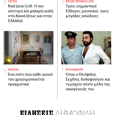
ΓΕΥΣΗ
ΕΙΚΟΣΙ ΧΡΟΝΙΑ LIFO
Red Jane Grill: Η πιο
Tρεις σημαντικοί
νόστιμη και χαλαρή αυλή
Έλληνες μουσικοί, τρεις
στα Χανιά (ίσως και στην
μεγάλες απώλειες
Ελλάδα)
DESIGN
ΕΓΚΛΗΜΑΤΑ
Ένα σπίτι που κάθε γωνιά
Όταν ο Θεόφιλος
του χρησιμοποιείται
Σεχίδης δολοφόνησε και
πραγματικά
τεμάχισε πέντε μέλη της
οικογένειάς του
ΔΗΜΟΦΙΛΗ
ΕΙΔΗΣΕΙΣ