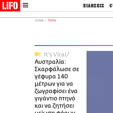
ΕΙΔΗΣΕΙΣ
C
LIFO SHOP
Ελλάδα
Ο
Διεθνή
Μ
NEWSLETTER
HOME
ΠΟΥΛΙ
Πολιτική
Θ
ΜΙΚΡΟΠΡΑΓΜΑΤΑ
Οικονομία
Ει
THE GOOD LIFO
Πολιτισμός
Βι
LIFOLAND
Αθλητισμός
Αρ
CITY GUIDE
& 
Περιβάλλον
It's Viral
D
ΑΜΠΑ
TV & Media
Φ
Αυστραλία:
PRINT
Tech &
Science
Σκαρφάλωσε σε
European Lifo
γέφυρα 140
μέτρων για να
ζωγραφίσει ένα
γιγάντιο πτηνό
και να ζητήσει