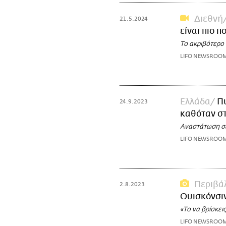
Διεθνή
21.5.2024
είναι πιο 
Tο ακριβότερο
LIFO NEWSROO
Ελλάδα
Π
24.9.2023
καθόταν σ
Αναστάτωση σε
LIFO NEWSROO
Περιβά
2.8.2023
Ουισκόνσιν
«Το να βρίσκει
LIFO NEWSROO