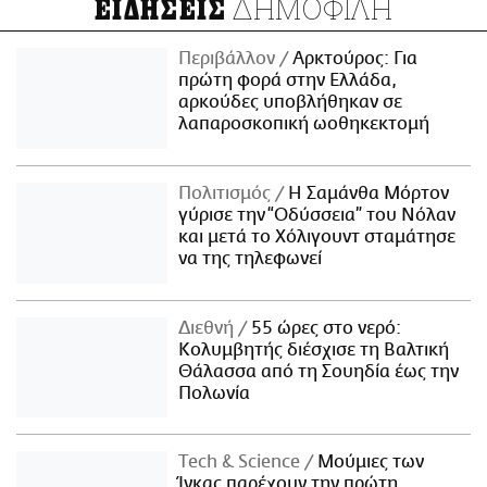
ΔΗΜΟΦΙΛΗ
ΕΙΔΗΣΕΙΣ
Περιβάλλον
Αρκτούρος: Για
πρώτη φορά στην Ελλάδα,
αρκούδες υποβλήθηκαν σε
λαπαροσκοπική ωοθηκεκτομή
Πολιτισμός
Η Σαμάνθα Μόρτον
γύρισε την “Οδύσσεια” του Νόλαν
και μετά το Χόλιγουντ σταμάτησε
να της τηλεφωνεί
Διεθνή
55 ώρες στο νερό:
Κολυμβητής διέσχισε τη Βαλτική
Θάλασσα από τη Σουηδία έως την
Πολωνία
Τech & Science
Μούμιες των
Ίνκας παρέχουν την πρώτη