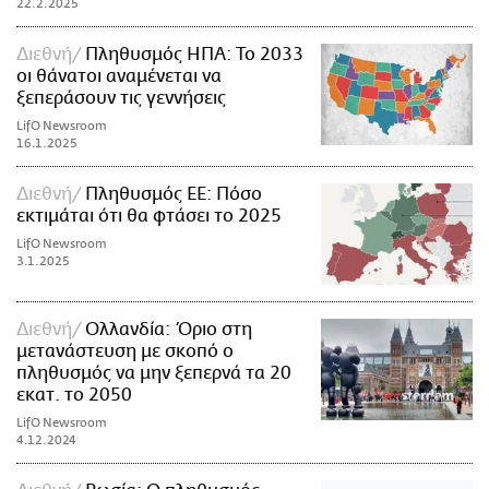
22.2.2025
Διεθνή
Πληθυσμός ΗΠΑ: Το 2033
οι θάνατοι αναμένεται να
ξεπεράσουν τις γεννήσεις
LifO Newsroom
16.1.2025
Διεθνή
Πληθυσμός ΕΕ: Πόσο
εκτιμάται ότι θα φτάσει το 2025
LifO Newsroom
3.1.2025
Διεθνή
Ολλανδία: Όριο στη
μετανάστευση με σκοπό ο
πληθυσμός να μην ξεπερνά τα 20
εκατ. το 2050
LifO Newsroom
4.12.2024