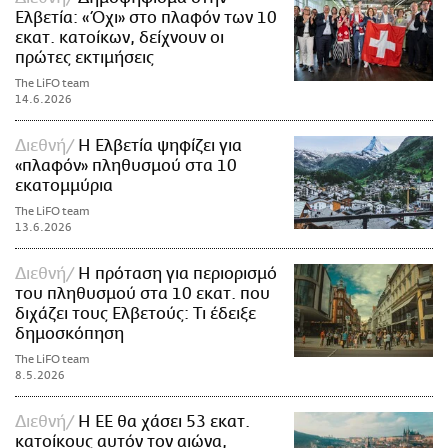
Ελβετία: «Όχι» στο πλαφόν των 10
εκατ. κατοίκων, δείχνουν οι
πρώτες εκτιμήσεις
The LiFO team
14.6.2026
Διεθνή
Η Ελβετία ψηφίζει για
«πλαφόν» πληθυσμού στα 10
εκατομμύρια
The LiFO team
13.6.2026
Διεθνή
Η πρόταση για περιορισμό
του πληθυσμού στα 10 εκατ. που
διχάζει τους Ελβετούς: Τι έδειξε
δημοσκόπηση
The LiFO team
8.5.2026
Διεθνή
Η ΕΕ θα χάσει 53 εκατ.
κατοίκους αυτόν τον αιώνα,