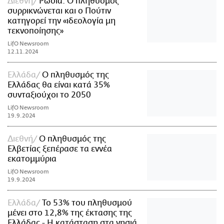
Διεθνή
Ρωσία: Ο πληθυσμός
συρρικνώνεται και ο Πούτιν
κατηγορεί την «ιδεολογία μη
τεκνοποίησης»
LifO Newsroom
12.11.2024
Ελλάδα
Ο πληθυσμός της
Ελλάδας θα είναι κατά 35%
συνταξιούχοι το 2050
LifO Newsroom
19.9.2024
Διεθνή
Ο πληθυσμός της
Ελβετίας ξεπέρασε τα εννέα
εκατομμύρια
LifO Newsroom
19.9.2024
Ελλάδα
Το 53% του πληθυσμού
μένει στο 12,8% της έκτασης της
Ελλάδας - Η κατάσταση στα νησιά