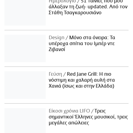
Ημερολόγιο
51 ταινίες που μού
άλλαξαν τη ζωή- updated. Aπό τον
Στάθη Τσαγκαρουσιάνο
Design
Μόνο στα όνειρα: Τα
υπέροχα σπίτια του Ιμπέρ ντε
Ζιβανσί
Γεύση
Red Jane Grill: Η πιο
νόστιμη και χαλαρή αυλή στα
Χανιά (ίσως και στην Ελλάδα)
Είκοσι χρόνια LIFO
Tρεις
σημαντικοί Έλληνες μουσικοί, τρεις
μεγάλες απώλειες