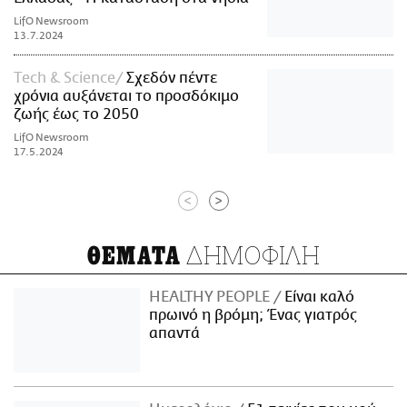
LifO Newsroom
13.7.2024
Τech & Science
Σχεδόν πέντε
χρόνια αυξάνεται το προσδόκιμο
ζωής έως το 2050
LifO Newsroom
17.5.2024
<
>
ΔΗΜΟΦΙΛΗ
ΘΕΜΑΤΑ
HEALTHY PEOPLE
Είναι καλό
πρωινό η βρόμη; Ένας γιατρός
απαντά