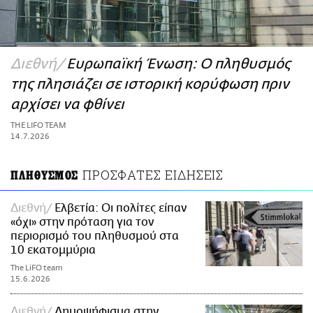
ΑΜΠΑ
PRINT
Διεθνή
Ευρωπαϊκή Ένωση: Ο πληθυσμός
της πλησιάζει σε ιστορική κορύφωση πριν
αρχίσει να φθίνει
THE LIFO TEAM
14.7.2026
ΠΡΟΣΦΑΤΕΣ ΕΙΔΗΣΕΙΣ
ΠΛΗΘΥΣΜΟΣ
Διεθνή
Ελβετία: Οι πολίτες είπαν
«όχι» στην πρόταση για τον
περιορισμό του πληθυσμού στα
10 εκατομμύρια
The LiFO team
15.6.2026
Διεθνή
Δημοψήφισμα στην