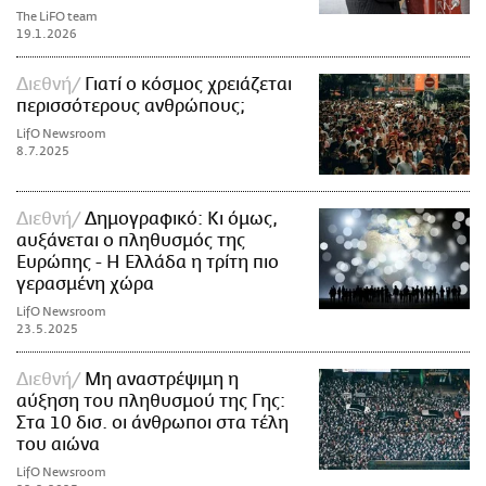
The LiFO team
19.1.2026
Διεθνή
Γιατί ο κόσμος χρειάζεται
περισσότερους ανθρώπους;
LifO Newsroom
8.7.2025
Διεθνή
Δημογραφικό: Κι όμως,
αυξάνεται ο πληθυσμός της
Ευρώπης - Η Ελλάδα η τρίτη πιο
γερασμένη χώρα
LifO Newsroom
23.5.2025
Διεθνή
Μη αναστρέψιμη η
αύξηση του πληθυσμού της Γης:
Στα 10 δισ. οι άνθρωποι στα τέλη
του αιώνα
LifO Newsroom