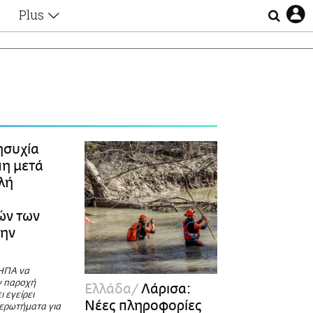
Plus
Θέματα
Συνεντεύξεις
Videos
τα
Αφιερώματα
Ζώδια
Εξομολογήσεις
Blogs
η
ησυχία
Οι Αθηναίοι
η μετά
Απώλειες
λή
Lgbtqi+
Επιλογές
ών των
την
ΗΠΑ να
ν παροχή
Ελλάδα
Λάρισα:
 εγείρει
Νέες πληροφορίες
ερωτήματα για