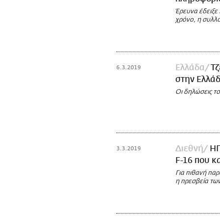
Έρευνα έδειξε
χρόνο, η συλλο
Ελλάδα
Τζ
6.3.2019
στην Ελλά
Οι δηλώσεις τ
Διεθνή
ΗΠ
3.3.2019
F-16 που κ
Για πιθανή πα
η πρεσβεία τω