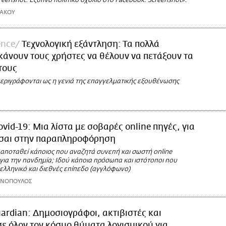
eenshot. Έξυπνο πολιτικό σχόλιο στο Facebook. Screenshot».
ΚΑΚΟΥ
ence
Τεχνολογική εξάντληση: Τα πολλά
άνουν τους χρήστες να θέλουν να πετάξουν τα
τους
 περιγράφονται ως η γενιά της επαγγελματικής εξουθένωσης
ovid-19: Μια λίστα με σοβαρές online πηγές, για
εσαι στην παραπληροφόρηση
 αποταθεί κάποιος που αναζητά συνεπή και σωστή online
ια την πανδημία; Ιδού κάποια πρόσωπα και ιστότοποι που
ελληνικό και διεθνές επίπεδο (αγγλόφωνο)
ΩΝΟΠΟΥΛΟΣ
ardian: Δημοσιογράφοι, ακτιβιστές και
σε όλον τον κόσμο θύματα λογισμικού για