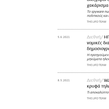
χακάρισμα
Το spyware πωλ
πολιτικούς κα
THE LIFO TEAM
Διεθνή
ΗΠ
5.6.2021
νομικές δι
δημοσιογ
Η προηγούμενη
μηνύματα ηλε
THE LIFO TEAM
Διεθνή
Wa
8.5.2021
κρυφά τηλ
Τι αποκαλύπτο
THE LIFO TEAM