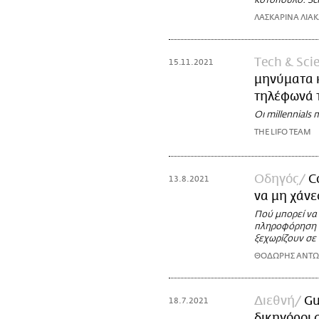
κοτόπουλο. Scr
ΛΑΣΚΑΡΙΝΑ ΛΙΑ
Τech & Sci
15.11.2021
μηνύματα κ
τηλέφωνά 
Οι millennials
THE LIFO TEAM
Οδηγός
C
13.8.2021
να μη χάν
Πού μπορεί να
πληροφόρηση γ
ξεχωρίζουν σε 
ΘΟΔΩΡΗΣ ΑΝΤ
Διεθνή
Gu
18.7.2021
δικηγόροι 