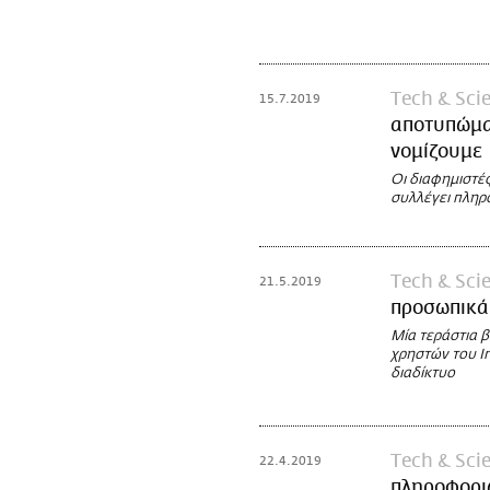
Τech & Sci
15.7.2019
αποτυπώματ
νομίζουμε
Οι διαφημιστές
συλλέγει πληρο
Τech & Sci
21.5.2019
προσωπικά
Μία τεράστια 
χρηστών του I
διαδίκτυο
Τech & Sci
22.4.2019
πληροφοριώ