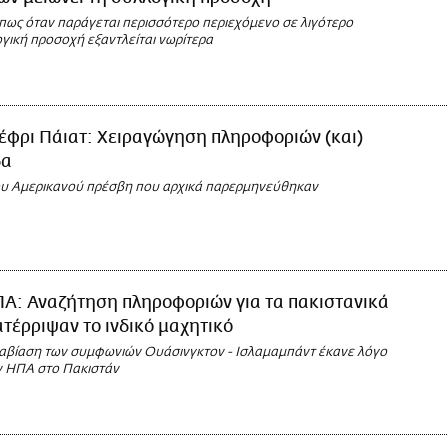
 πως όταν παράγεται περισσότερο περιεχόμενο σε λιγότερο
γική προσοχή εξαντλείται νωρίτερα
έφρι Πάιατ: Χειραγώγηση πληροφοριών (και)
δα
ου Αμερικανού πρέσβη που αρχικά παρερμηνεύθηκαν
Α: Αναζήτηση πληροφοριών για τα πακιστανικά
ατέρριψαν το ινδικό μαχητικό
ραβίαση των συμφωνιών Ουάσινγκτον - Ισλαμαμπάντ έκανε λόγο
ν ΗΠΑ στο Πακιστάν