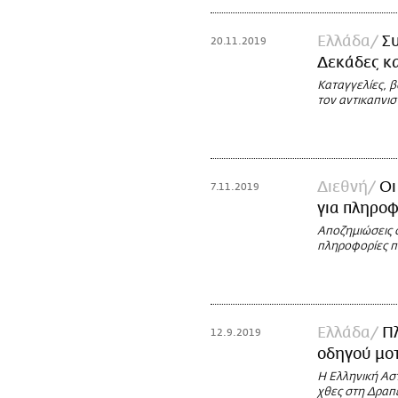
Ελλάδα
Συ
20.11.2019
Δεκάδες κα
Καταγγελίες, β
τον αντικαπνι
Διεθνή
Οι
7.11.2019
για πληροφ
Αποζημιώσεις 
πληροφορίες π
Ελλάδα
Π
12.9.2019
οδηγού μοτ
Η Ελληνική Ασ
χθες στη Δρα