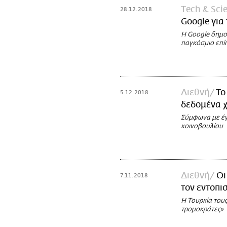
Τech & Sci
28.12.2018
Google για
H Google δημο
παγκόσμιο επί
Διεθνή
Το
5.12.2018
δεδομένα χ
Σύμφωνα με έγ
κοινοβουλίου
Διεθνή
Οι
7.11.2018
τον εντοπι
Η Τουρκία του
τρομοκράτες»