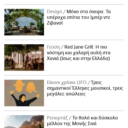
Design
Μόνο στα όνειρα: Τα
υπέροχα σπίτια του Ιμπέρ ντε
Ζιβανσί
Γεύση
Red Jane Grill: Η πιο
νόστιμη και χαλαρή αυλή στα
Χανιά (ίσως και στην Ελλάδα)
Είκοσι χρόνια LIFO
Tρεις
σημαντικοί Έλληνες μουσικοί, τρεις
μεγάλες απώλειες
Ρεπορτάζ
Το θολό και δύσκολο
μέλλον της Μονής Σινά