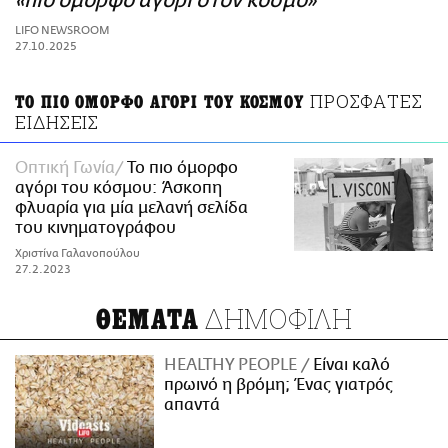
«πιο όμορφο αγόρι στον κόσμο»
ΑΜΠΑ
LIFO NEWSROOM
PRINT
27.10.2025
ΠΡΟΣΦΑΤΕΣ
ΤΟ ΠΙΟ ΟΜΟΡΦΟ ΑΓΟΡΙ ΤΟΥ ΚΟΣΜΟΥ
ΕΙΔΗΣΕΙΣ
Οπτική Γωνία
Το πιο όμορφο
αγόρι του κόσμου: Άσκοπη
φλυαρία για μία μελανή σελίδα
του κινηματογράφου
Χριστίνα Γαλανοπούλου
27.2.2023
ΔΗΜΟΦΙΛΗ
ΘΕΜΑΤΑ
HEALTHY PEOPLE
Είναι καλό
πρωινό η βρόμη; Ένας γιατρός
απαντά