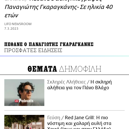
ΑΜΠΑ
Παναγιώτης Γκαραγκάνης- Σε ηλικία 40
PRINT
ετών
LIFO NEWSROOM
7.3.2023
ΠΕΘΑΝΕ Ο ΠΑΝΑΓΙΩΤΗΣ ΓΚΑΡΑΓΚΑΝΗΣ
ΠΡΟΣΦΑΤΕΣ ΕΙΔΗΣΕΙΣ
ΔΗΜΟΦΙΛΗ
ΘΕΜΑΤΑ
Σκληρές Αλήθειες
H σκληρή
αλήθεια για τον Πάνο Βλάχο
Γεύση
Red Jane Grill: Η πιο
νόστιμη και χαλαρή αυλή στα