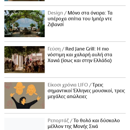
Design
Μόνο στα όνειρα: Τα
υπέροχα σπίτια του Ιμπέρ ντε
Ζιβανσί
Γεύση
Red Jane Grill: Η πιο
νόστιμη και χαλαρή αυλή στα
Χανιά (ίσως και στην Ελλάδα)
Είκοσι χρόνια LIFO
Tρεις
σημαντικοί Έλληνες μουσικοί, τρεις
μεγάλες απώλειες
Ρεπορτάζ
Το θολό και δύσκολο
μέλλον της Μονής Σινά