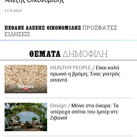
Αλέξης Οικονομίδης
ΑΜΠΑ
17.9.2019
PRINT
ΠΡΟΣΦΑΤΕΣ
ΠΕΘΑΝΕ ΑΛΕΞΗΣ ΟΙΚΟΝΟΜΙΔΗΣ
ΕΙΔΗΣΕΙΣ
ΔΗΜΟΦΙΛΗ
ΘΕΜΑΤΑ
HEALTHY PEOPLE
Είναι καλό
πρωινό η βρόμη; Ένας γιατρός
απαντά
Design
Μόνο στα όνειρα: Τα
υπέροχα σπίτια του Ιμπέρ ντε
Ζιβανσί