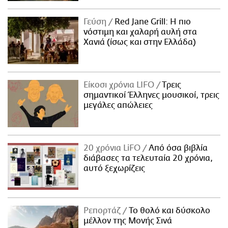
Γεύση
Red Jane Grill: Η πιο
νόστιμη και χαλαρή αυλή στα
Χανιά (ίσως και στην Ελλάδα)
Είκοσι χρόνια LIFO
Tρεις
σημαντικοί Έλληνες μουσικοί, τρεις
μεγάλες απώλειες
20 χρόνια LiFO
Από όσα βιβλία
διάβασες τα τελευταία 20 χρόνια,
αυτό ξεχωρίζεις
Ρεπορτάζ
Το θολό και δύσκολο
μέλλον της Μονής Σινά