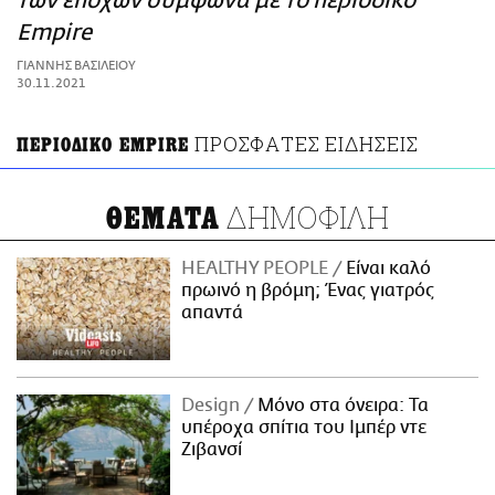
των εποχών σύμφωνα με το περιοδικό
ΑΜΠΑ
Empire
PRINT
ΓΙΑΝΝΗΣ ΒΑΣΙΛΕΙΟΥ
30.11.2021
ΠΡΟΣΦΑΤΕΣ ΕΙΔΗΣΕΙΣ
ΠΕΡΙΟΔΙΚΟ EMPIRE
ΔΗΜΟΦΙΛΗ
ΘΕΜΑΤΑ
HEALTHY PEOPLE
Είναι καλό
πρωινό η βρόμη; Ένας γιατρός
απαντά
Design
Μόνο στα όνειρα: Τα
υπέροχα σπίτια του Ιμπέρ ντε
Ζιβανσί