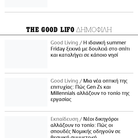
ΔΗΜΟΦΙΛΗ
THE GOOD LIFO
Good Living
Η ιδανική summer
Friday ξεκινά με δουλειά στο σπίτι
και καταλήγει σε κάποιο νησί
Good Living
Μια νέα οπτική της
επιτυχίας: Πώς Gen Zs και
Millennials αλλάζουν το τοπίο της
εργασίας
Εκπαίδευση
Νέοι δικηγόροι
αλλάζουν το τοπίο: Πώς οι
σπουδές Νομικής οδηγούν σε
θεσμική συμμετοχή