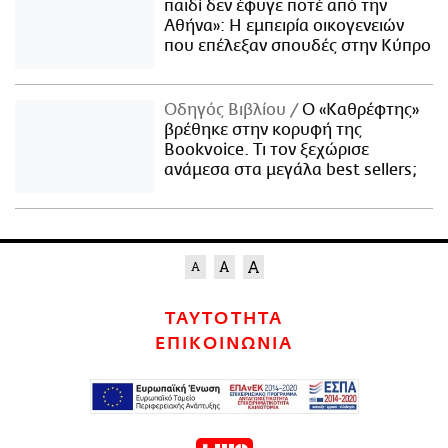
παιδί δεν έφυγε ποτέ από την
Αθήνα»: Η εμπειρία οικογενειών
που επέλεξαν σπουδές στην Κύπρο
Οδηγός Βιβλίου
Ο «Καθρέφτης»
βρέθηκε στην κορυφή της
Bookvoice. Τι τον ξεχώρισε
ανάμεσα στα μεγάλα best sellers;
ΤΑΥΤΟΤΗΤΑ
ΕΠΙΚΟΙΝΩΝΙΑ