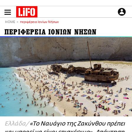
Παράκαμψη
προς
το
ΕΙΔΗΣΕΙΣ
κυρίως
HOME
περιφέρεια Ιονίων Νήσων
περιεχόμενο
CULTURE
ΠΕΡΙΦΕΡΕΙΑ ΙΟΝΙΩΝ ΝΗΣΩΝ
ΑΠΟΨΕΙΣ
ΤΡΟΠΟΣ ΖΩΗΣ
PODCASTS
Plus
LIFO SHOP
NEWSLETTER
ΜΙΚΡΟΠΡΑΓΜΑΤΑ
THE GOOD LIFO
LIFOLAND
Ελλάδα
«Το Ναυάγιο της Ζακύνθου πρέπει
CITY GUIDE