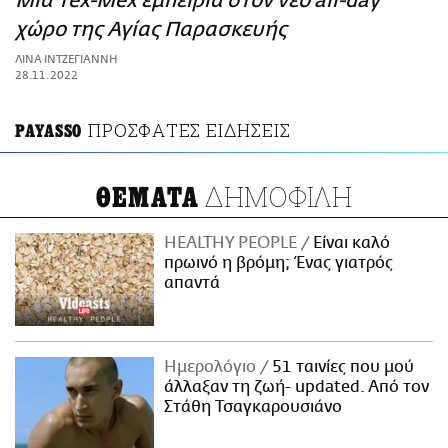
Μια Tex-Mex εμπειρία στον νέο all-day
ΑΜΠΑ
χώρο της Αγίας Παρασκευής
PRINT
ΛΙΝΑ ΙΝΤΖΕΓΙΑΝΝΗ
28.11.2022
ΠΡΟΣΦΑΤΕΣ ΕΙΔΗΣΕΙΣ
PAYASSO
ΔΗΜΟΦΙΛΗ
ΘΕΜΑΤΑ
HEALTHY PEOPLE
Είναι καλό
πρωινό η βρόμη; Ένας γιατρός
απαντά
Ημερολόγιο
51 ταινίες που μού
άλλαξαν τη ζωή- updated. Aπό τον
Στάθη Τσαγκαρουσιάνο