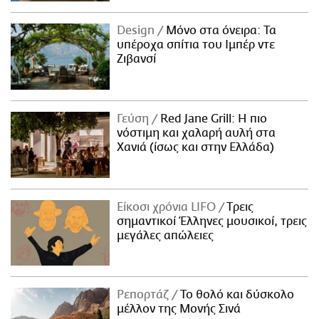
Design
Μόνο στα όνειρα: Τα
υπέροχα σπίτια του Ιμπέρ ντε
Ζιβανσί
Γεύση
Red Jane Grill: Η πιο
νόστιμη και χαλαρή αυλή στα
Χανιά (ίσως και στην Ελλάδα)
Είκοσι χρόνια LIFO
Tρεις
σημαντικοί Έλληνες μουσικοί, τρεις
μεγάλες απώλειες
Ρεπορτάζ
Το θολό και δύσκολο
μέλλον της Μονής Σινά