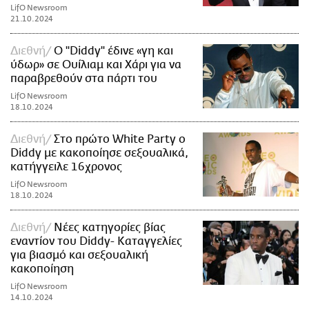
LifO Newsroom
21.10.2024
Διεθνή
O "Diddy" έδινε «γη και
ύδωρ» σε Ουίλιαμ και Χάρι για να
παραβρεθούν στα πάρτι του
LifO Newsroom
18.10.2024
Διεθνή
Στο πρώτο White Party ο
Diddy με κακοποίησε σεξουαλικά,
κατήγγειλε 16χρονος
LifO Newsroom
18.10.2024
Διεθνή
Νέες κατηγορίες βίας
εναντίον του Diddy- Καταγγελίες
για βιασμό και σεξουαλική
κακοποίηση
LifO Newsroom
14.10.2024