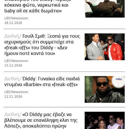
κόκκινα φώτα, ναρκωτικά και
baby oil σε κάθε δωμάτιο»
LifO Newsroom
28.12.2024
Διεθνή
Γουίλ Σμιθ: Ξεσπά για τους
ισχυρισμούς ότι συμμετείχε στα
«freak-offs» του Diddy - «Δεν
ήμουν ποτέ κοντά του»
LifO Newsroom
15.12.2024
Διεθνή
Diddy: Γυναίκα είδε παιδιά
ντυμένα «Barbie» στα «freak-offs»
LifO Newsroom
12.11.2024
Διεθνή
«Ο Diddy μας έβαζε να
βλέπουμε σε επανάληψη κλιπ της
Λόπεζ», αποκαλύπτει πρώην