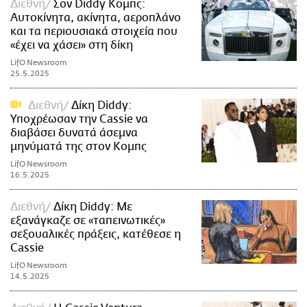
Διεθνή
Σον Diddy Κομπς:
Αυτοκίνητα, ακίνητα, αεροπλάνο
και τα περιουσιακά στοιχεία που
«έχει να χάσει» στη δίκη
LifO Newsroom
25.5.2025
Διεθνή
Δίκη Diddy:
Υποχρέωσαν την Cassie να
διαβάσει δυνατά άσεμνα
μηνύματά της στον Κομπς
LifO Newsroom
16.5.2025
Διεθνή
Δίκη Diddy: Με
εξανάγκαζε σε «ταπεινωτικές»
σεξουαλικές πράξεις, κατέθεσε η
Cassie
LifO Newsroom
14.5.2025