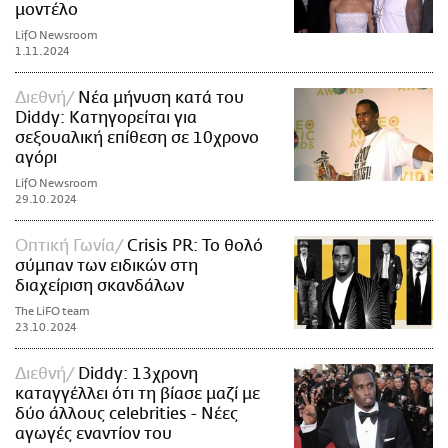
μοντέλο
LifO Newsroom
1.11.2024
Διεθνή
Νέα μήνυση κατά του
Diddy: Κατηγορείται για
σεξουαλική επίθεση σε 10χρονο
αγόρι
LifO Newsroom
29.10.2024
Οπτική Γωνία
Crisis PR: Το θολό
σύμπαν των ειδικών στη
διαχείριση σκανδάλων
The LiFO team
23.10.2024
Διεθνή
Diddy: 13χρονη
καταγγέλλει ότι τη βίασε μαζί με
δύο άλλους celebrities - Νέες
αγωγές εναντίον του