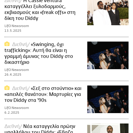
Διεθνή
Η Cassie Ventura
καταγγέλλει ξυλοδαρμούς,
εκβιασμούς και «freak offs» στη
δίκη του Diddy
LifO Newsroom
13.5.2025
Διεθνή
«Swinging, όχι
trafficking»: Αυτή θα είναι η
γραμμή άμυνας του Diddy στο
δικαστήριο
LifO Newsroom
26.4.2025
Διεθνή
«Σεξ στο στούντιο» και
«απειλές θανάτου»: Μαρτυρίες για
τον Diddy στα '90s
LifO Newsroom
6.2.2025
Διεθνή
Νέα καταγγελία πρώην
υπαλλήλου του Diddy: «Έβαζα