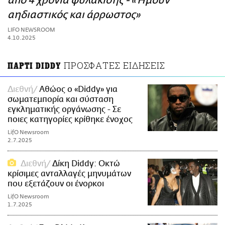
από 4 χρόνια φυλάκισης - «Ήμουν
ΑΜΠΑ
αηδιαστικός και άρρωστος»
PRINT
LIFO NEWSROOM
4.10.2025
ΠΡΟΣΦΑΤΕΣ ΕΙΔΗΣΕΙΣ
ΠΑΡΤΙ DIDDY
Διεθνή
Αθώος ο «Diddy» για
σωματεμπορία και σύσταση
εγκληματικής οργάνωσης - Σε
ποιες κατηγορίες κρίθηκε ένοχος
LifO Newsroom
2.7.2025
Διεθνή
Δίκη Diddy: Οκτώ
κρίσιμες ανταλλαγές μηνυμάτων
που εξετάζουν οι ένορκοι
LifO Newsroom
1.7.2025