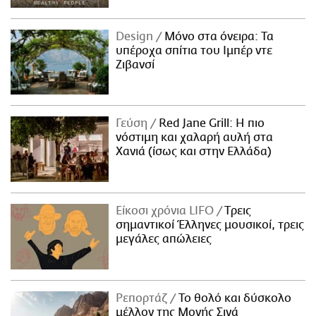
Design
Μόνο στα όνειρα: Τα
υπέροχα σπίτια του Ιμπέρ ντε
Ζιβανσί
Γεύση
Red Jane Grill: Η πιο
νόστιμη και χαλαρή αυλή στα
Χανιά (ίσως και στην Ελλάδα)
Είκοσι χρόνια LIFO
Tρεις
σημαντικοί Έλληνες μουσικοί, τρεις
μεγάλες απώλειες
Ρεπορτάζ
Το θολό και δύσκολο
μέλλον της Μονής Σινά