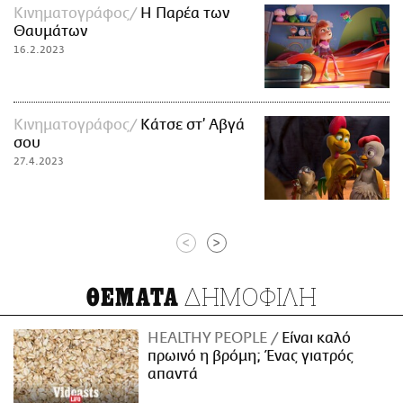
Κινηματογράφος
Η Παρέα των
Θαυμάτων
16.2.2023
Κινηματογράφος
Κάτσε στ’ Αβγά
σου
27.4.2023
<
>
ΔΗΜΟΦΙΛΗ
ΘΕΜΑΤΑ
HEALTHY PEOPLE
Είναι καλό
πρωινό η βρόμη; Ένας γιατρός
απαντά