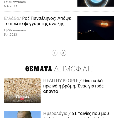
LifO Newsroom
6.4.2023
Ελλάδα
Ροζ Πανσέληνος: Απόψε
το πρώτο φεγγάρι της άνοιξης
LifO Newsroom
5.4.2023
<
>
ΔΗΜΟΦΙΛΗ
ΘΕΜΑΤΑ
HEALTHY PEOPLE
Είναι καλό
πρωινό η βρόμη; Ένας γιατρός
απαντά
Ημερολόγιο
51 ταινίες που μού