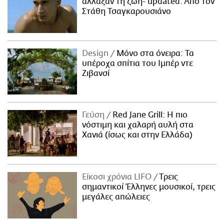
άλλαξαν τη ζωή- updated. Aπό τον
Στάθη Τσαγκαρουσιάνο
Design
Μόνο στα όνειρα: Τα
υπέροχα σπίτια του Ιμπέρ ντε
Ζιβανσί
Γεύση
Red Jane Grill: Η πιο
νόστιμη και χαλαρή αυλή στα
Χανιά (ίσως και στην Ελλάδα)
Είκοσι χρόνια LIFO
Tρεις
σημαντικοί Έλληνες μουσικοί, τρεις
μεγάλες απώλειες