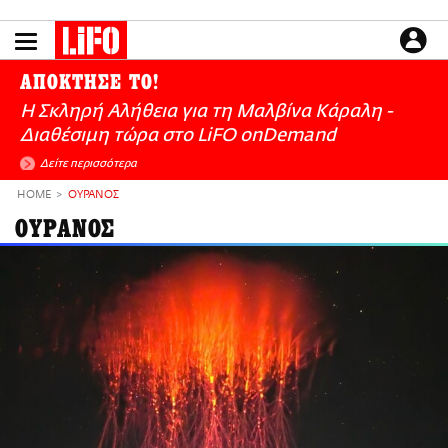
Παράκαμψη
προς
το
ΕΙΔΗΣΕΙΣ
κυρίως
ΑΠΟΚΤΗΣΕ ΤΟ!
περιεχόμενο
CULTURE
Η Σκληρή Αλήθεια για τη Μαλβίνα Κάραλη -
ΑΠΟΨΕΙΣ
Διαθέσιμη τώρα στo LiFO onDemand
ΤΡΟΠΟΣ ΖΩΗΣ
Δείτε περισσότερα
PODCASTS
HOME
ΟΥΡΑΝΟΣ
Plus
ΟΥΡΑΝΟΣ
LIFO SHOP
NEWSLETTER
ΜΙΚΡΟΠΡΑΓΜΑΤΑ
THE GOOD LIFO
LIFOLAND
CITY GUIDE