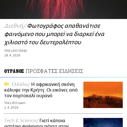
ΑΜΠΑ
PRINT
Διεθνή
Φωτογράφος απαθανάτισε
φαινόμενο που μπορεί να διαρκεί ένα
χιλιοστό του δευτερολέπτου
THE LIFO TEAM
28.4.2026
ΠΡΟΣΦΑΤΕΣ ΕΙΔΗΣΕΙΣ
ΟΥΡΑΝΟΣ
Ελλάδα
Η αφρικανική σκόνη
κάλυψε την Κρήτη: Οι εικόνες από
τον πορτοκαλί ουρανό
The LiFO team
1.4.2026
Τech & Science
Γιατί κάποια
αστέρια φαίνονται πάντα στον