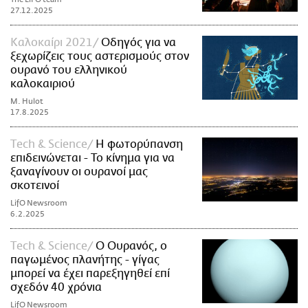
27.12.2025
Καλοκαίρι 2021
Οδηγός για να
ξεχωρίζεις τους αστερισμούς στον
ουρανό του ελληνικού
καλοκαιριού
M. Hulot
17.8.2025
Τech & Science
Η φωτορύπανση
επιδεινώνεται - To κίνημα για να
ξαναγίνουν οι ουρανοί μας
σκοτεινοί
LifO Newsroom
6.2.2025
Τech & Science
Ο Ουρανός, ο
παγωμένος πλανήτης - γίγας
μπορεί να έχει παρεξηγηθεί επί
σχεδόν 40 χρόνια
LifO Newsroom