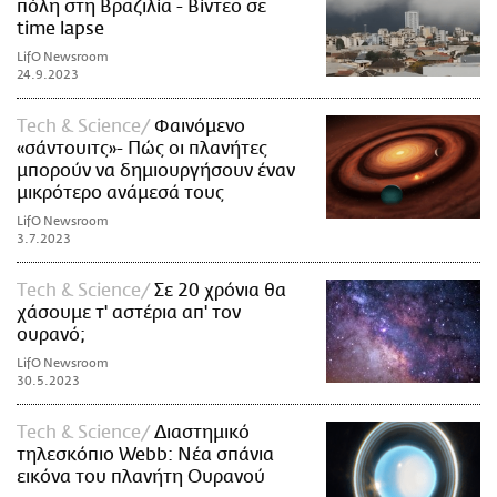
πόλη στη Βραζιλία - Βίντεο σε
time lapse
LifO Newsroom
24.9.2023
Τech & Science
Φαινόμενο
«σάντουιτς»- Πώς οι πλανήτες
μπορούν να δημιουργήσουν έναν
μικρότερο ανάμεσά τους
LifO Newsroom
3.7.2023
Τech & Science
Σε 20 χρόνια θα
χάσουμε τ' αστέρια απ' τον
ουρανό;
LifO Newsroom
30.5.2023
Τech & Science
Διαστημικό
τηλεσκόπιο Webb: Νέα σπάνια
εικόνα του πλανήτη Ουρανού