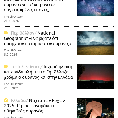
ουρανό ενώ άλλα μόνο σε
συγκεκριμένες εποχές;
The LiFO team
21.3.2026
Περιβάλλον
National
Geographic: «Γνωρίζατε ότι
υπάρχουν ποτάμια στον ουρανό;»
The LiFO team
6.2.2026
Τech & Science
Ισχυρή ηλιακή
καταιγίδα πλήττει τη Γη: Άλλαξε
χρώμα ο ουρανός και στην Ελλάδα
The LiFO team
20.1.2026
Ελλάδα
Νύχτα των Ευχών
2025: Γέμισε φαναράκια ο
αθηναϊκός ουρανός
The LiFO team