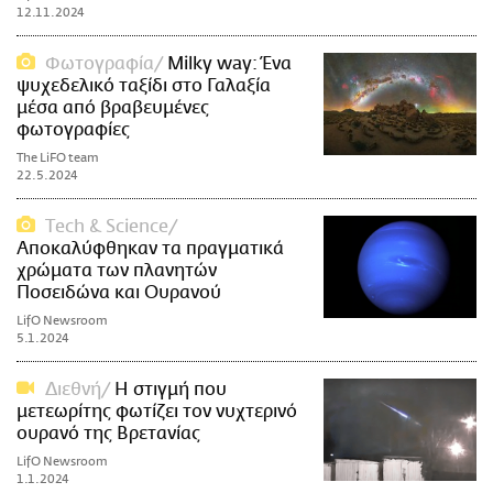
12.11.2024
Φωτογραφία
Milky way: Ένα
ψυχεδελικό ταξίδι στο Γαλαξία
μέσα από βραβευμένες
φωτογραφίες
The LiFO team
22.5.2024
Τech & Science
Αποκαλύφθηκαν τα πραγματικά
χρώματα των πλανητών
Ποσειδώνα και Ουρανού
LifO Newsroom
5.1.2024
Διεθνή
Η στιγμή που
μετεωρίτης φωτίζει τον νυχτερινό
ουρανό της Βρετανίας
LifO Newsroom
1.1.2024