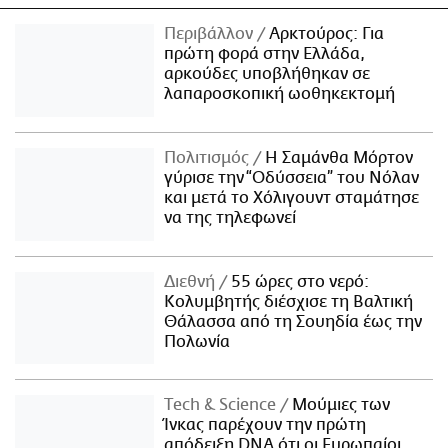
Περιβάλλον
Αρκτούρος: Για
πρώτη φορά στην Ελλάδα,
αρκούδες υποβλήθηκαν σε
λαπαροσκοπική ωοθηκεκτομή
Πολιτισμός
Η Σαμάνθα Μόρτον
γύρισε την “Οδύσσεια” του Νόλαν
και μετά το Χόλιγουντ σταμάτησε
να της τηλεφωνεί
Διεθνή
55 ώρες στο νερό:
Κολυμβητής διέσχισε τη Βαλτική
Θάλασσα από τη Σουηδία έως την
Πολωνία
Τech & Science
Μούμιες των
Ίνκας παρέχουν την πρώτη
απόδειξη DNA ότι οι Ευρωπαίοι