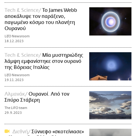
Τech & Science
Το James Webb
αποκάλυψε τον παράξενο,
παγωμένο κόσμο του πλανήτη
Ουρανού
LifO Newsroom
18.12.2023
Τech & Science
Μία μυστηριώδης
λάμψη εμφανίστηκε στον ουρανό
της Βόρειας Ιταλίας
LifO Newsroom
19.11.2023
Αλμανάκ
Ουρανοί. Aπό τον
Σπύρο Στάβερη
The LiFO team
29.9.2023
Διεθνή
Σύννεφο «σκοτείνιασε»