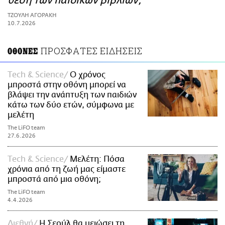
θέση των παιδικών βιβλίων;
ΑΜΠΑ
ΤΖΟΥΛΗ ΑΓΟΡΑΚΗ
PRINT
10.7.2026
ΠΡΟΣΦΑΤΕΣ ΕΙΔΗΣΕΙΣ
ΟΘΟΝΕΣ
Τech & Science
Ο χρόνος
μπροστά στην οθόνη μπορεί να
βλάψει την ανάπτυξη των παιδιών
κάτω των δύο ετών, σύμφωνα με
μελέτη
The LiFO team
27.6.2026
Τech & Science
Μελέτη: Πόσα
χρόνια από τη ζωή μας είμαστε
μπροστά από μια οθόνη;
The LiFO team
4.4.2026
Διεθνή
Η Σεούλ θα μειώσει τη