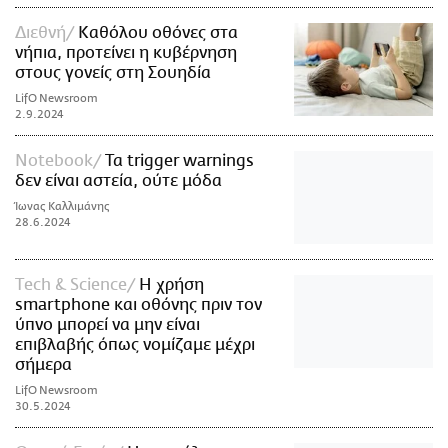
Διεθνή
Καθόλου οθόνες στα
νήπια, προτείνει η κυβέρνηση
στους γονείς στη Σουηδία
LifO Newsroom
2.9.2024
Notebook
Τα trigger warnings
δεν είναι αστεία, ούτε μόδα
Ίωνας Καλλιμάνης
28.6.2024
Τech & Science
Η χρήση
smartphone και οθόνης πριν τον
ύπνο μπορεί να μην είναι
επιβλαβής όπως νομίζαμε μέχρι
σήμερα
LifO Newsroom
30.5.2024