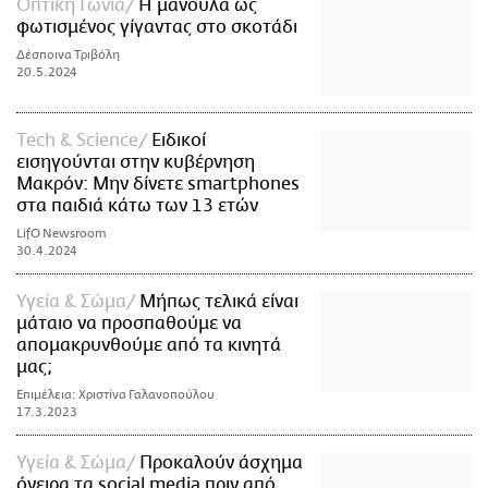
Οπτική Γωνία
Η μανούλα ως
φωτισμένος γίγαντας στο σκοτάδι
Δέσποινα Τριβόλη
20.5.2024
Τech & Science
Ειδικοί
εισηγούνται στην κυβέρνηση
Μακρόν: Μην δίνετε smartphones
στα παιδιά κάτω των 13 ετών
LifO Newsroom
30.4.2024
Υγεία & Σώμα
Μήπως τελικά είναι
μάταιο να προσπαθούμε να
απομακρυνθούμε από τα κινητά
μας;
Επιμέλεια: Χριστίνα Γαλανοπούλου
17.3.2023
Υγεία & Σώμα
Προκαλούν άσχημα
όνειρα τα social media πριν από