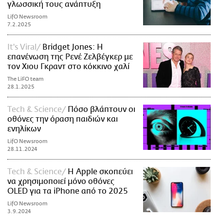
γλωσσική τους ανάπτυξη
LifO Newsroom
7.2.2025
It's Viral
Bridget Jones: Η
επανένωση της Ρενέ Ζελβέγκερ με
τον Χιου Γκραντ στο κόκκινο χαλί
The LiFO team
28.1.2025
Τech & Science
Πόσο βλάπτουν οι
οθόνες την όραση παιδιών και
ενηλίκων
LifO Newsroom
28.11.2024
Τech & Science
Η Apple σκοπεύει
να χρησιμοποιεί μόνο οθόνες
OLED για τα iPhone από το 2025
LifO Newsroom
3.9.2024