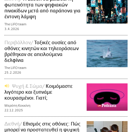
φωτεινότητα των ψηφιακών
πινακίδων μετά από παράπονα για
έντονη λάμψη
The LiFO team
3.4.2026
Περιβάλλον
Τοξικές ουσίες από
οθόνες κινητών και τηλεοράσεων
βρέθηκαν σε απειλούμενα
δελφίνια
The LiFO team
25.2.2026
Ψυχή & Σώμα
Kοιμόμαστε
λιγότερο και ξυπνάμε
κουρασμένοι. Γιατί;
Μερόπη Κοκκίνη
22.12.2025
Διεθνή
Εθισμός στις οθόνες: Πώς
μπορεί να προστατευθεί η ψυχική