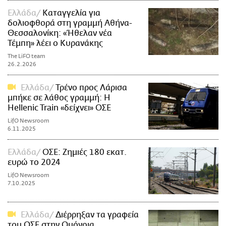
Ελλάδα
Καταγγελία για
δολιοφθορά στη γραμμή Αθήνα-
Θεσσαλονίκη: «Ήθελαν νέα
Τέμπη» λέει ο Κυρανάκης
The LiFO team
26.2.2026
Ελλάδα
Τρένο προς Λάρισα
μπήκε σε λάθος γραμμή: Η
Hellenic Train «δείχνει» ΟΣΕ
LifO Newsroom
6.11.2025
Ελλάδα
ΟΣΕ: Ζημιές 180 εκατ.
ευρώ το 2024
LifO Newsroom
7.10.2025
Ελλάδα
Διέρρηξαν τα γραφεία
του ΟΣΕ στην Ομόνοια