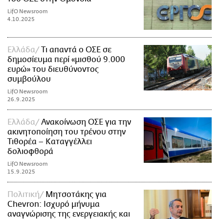
LifO Newsroom
4.10.2025
Ελλάδα
Τι απαντά ο ΟΣΕ σε
δημοσίευμα περί «μισθού 9.000
ευρώ» του διευθύνοντος
συμβούλου
LifO Newsroom
26.9.2025
Ελλάδα
Ανακοίνωση ΟΣΕ για την
ακινητοποίηση του τρένου στην
Τιθορέα – Καταγγέλλει
δολιοφθορά
LifO Newsroom
15.9.2025
Πολιτική
Μητσοτάκης για
Chevron: Iσχυρό μήνυμα
αναγνώρισης της ενεργειακής και