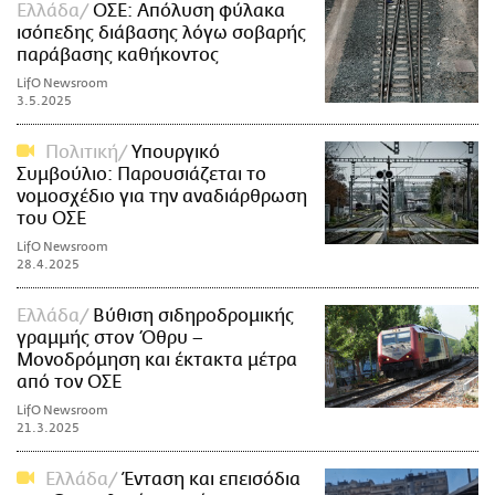
Ελλάδα
ΟΣΕ: Απόλυση φύλακα
ισόπεδης διάβασης λόγω σοβαρής
παράβασης καθήκοντος
LifO Newsroom
3.5.2025
Πολιτική
Υπουργικό
Συμβούλιο: Παρουσιάζεται το
νομοσχέδιο για την αναδιάρθρωση
του ΟΣΕ
LifO Newsroom
28.4.2025
Ελλάδα
Βύθιση σιδηροδρομικής
γραμμής στον Όθρυ –
Μονοδρόμηση και έκτακτα μέτρα
από τον ΟΣΕ
LifO Newsroom
21.3.2025
Ελλάδα
Ένταση και επεισόδια