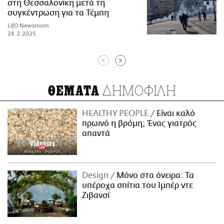
στη Θεσσαλονίκη μετά τη
συγκέντρωση για τα Τέμπη
LifO Newsroom
28.2.2025
<
>
ΔΗΜΟΦΙΛΗ
ΘΕΜΑΤΑ
HEALTHY PEOPLE
Είναι καλό
πρωινό η βρόμη; Ένας γιατρός
απαντά
Design
Μόνο στα όνειρα: Τα
υπέροχα σπίτια του Ιμπέρ ντε
Ζιβανσί