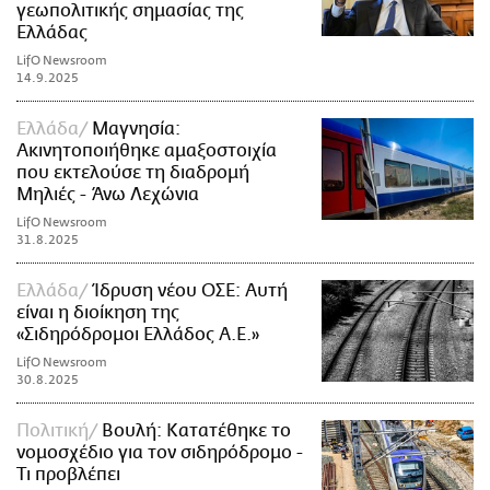
γεωπολιτικής σημασίας της
Ελλάδας
LifO Newsroom
14.9.2025
Ελλάδα
Μαγνησία:
Ακινητοποιήθηκε αμαξοστοιχία
που εκτελούσε τη διαδρομή
Μηλιές - Άνω Λεχώνια
LifO Newsroom
31.8.2025
Ελλάδα
Ίδρυση νέου ΟΣΕ: Αυτή
είναι η διοίκηση της
«Σιδηρόδρομοι Ελλάδος Α.Ε.»
LifO Newsroom
30.8.2025
Πολιτική
Βουλή: Κατατέθηκε το
νομοσχέδιο για τον σιδηρόδρομο -
Τι προβλέπει