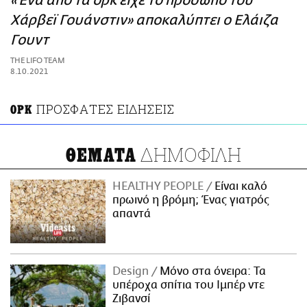
«Ένα από τα ορκ είχε το πρόσωπο του
ΑΜΠΑ
Χάρβεϊ Γουάνστιν» αποκαλύπτει ο Ελάιζα
PRINT
Γουντ
THE LIFO TEAM
8.10.2021
ΠΡΟΣΦΑΤΕΣ ΕΙΔΗΣΕΙΣ
ΟΡΚ
ΔΗΜΟΦΙΛΗ
ΘΕΜΑΤΑ
HEALTHY PEOPLE
Είναι καλό
πρωινό η βρόμη; Ένας γιατρός
απαντά
Design
Μόνο στα όνειρα: Τα
υπέροχα σπίτια του Ιμπέρ ντε
Ζιβανσί