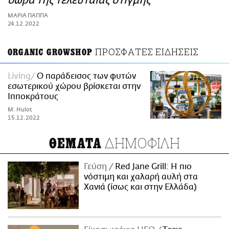
δώρα της τελευταίας στιγμής
ΑΜΠΑ
ΜΑΡΙΑ ΠΑΠΠΑ
PRINT
24.12.2022
ΠΡΟΣΦΑΤΕΣ ΕΙΔΗΣΕΙΣ
ORGANIC GROWSHOP
Living
Ο παράδεισος των φυτών
εσωτερικού χώρου βρίσκεται στην
Ιπποκράτους
M. Hulot
15.12.2022
ΔΗΜΟΦΙΛΗ
ΘΕΜΑΤΑ
Γεύση
Red Jane Grill: Η πιο
νόστιμη και χαλαρή αυλή στα
Χανιά (ίσως και στην Ελλάδα)