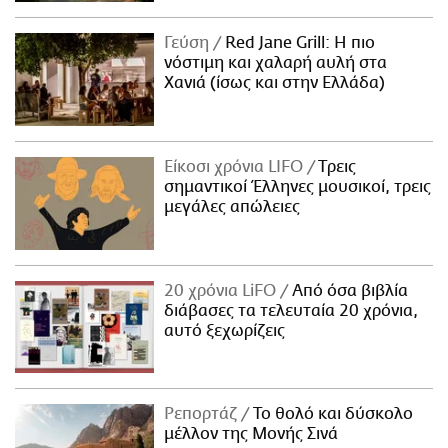
Γεύση
Red Jane Grill: Η πιο
νόστιμη και χαλαρή αυλή στα
Χανιά (ίσως και στην Ελλάδα)
Είκοσι χρόνια LIFO
Tρεις
σημαντικοί Έλληνες μουσικοί, τρεις
μεγάλες απώλειες
20 χρόνια LiFO
Από όσα βιβλία
διάβασες τα τελευταία 20 χρόνια,
αυτό ξεχωρίζεις
Ρεπορτάζ
Το θολό και δύσκολο
μέλλον της Μονής Σινά