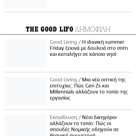
ΔΗΜΟΦΙΛΗ
THE GOOD LIFO
Good Living
Η ιδανική summer
Friday ξεκινά με δουλειά στο σπίτι
και καταλήγει σε κάποιο νησί
Good Living
Μια νέα οπτική της
επιτυχίας: Πώς Gen Zs και
Millennials αλλάζουν το τοπίο της
εργασίας
Εκπαίδευση
Νέοι δικηγόροι
αλλάζουν το τοπίο: Πώς οι
σπουδές Νομικής οδηγούν σε
θεσμική συμμετοχή