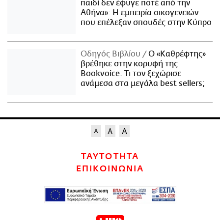
παιδί δεν έφυγε ποτέ από την
Αθήνα»: Η εμπειρία οικογενειών
που επέλεξαν σπουδές στην Κύπρο
Οδηγός Βιβλίου
Ο «Καθρέφτης»
βρέθηκε στην κορυφή της
Bookvoice. Τι τον ξεχώρισε
ανάμεσα στα μεγάλα best sellers;
ΤΑΥΤΟΤΗΤΑ
ΕΠΙΚΟΙΝΩΝΙΑ