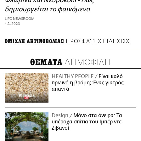
Φλώρινα και Νευροκόπι - Πώς
ΑΜΠΑ
δημιουργείται το φαινόμενο
PRINT
LIFO NEWSROOM
4.1.2023
ΠΡΟΣΦΑΤΕΣ ΕΙΔΗΣΕΙΣ
ΟΜΙΧΛΗ ΑΚΤΙΝΟΒΟΛΙΑΣ
ΔΗΜΟΦΙΛΗ
ΘΕΜΑΤΑ
HEALTHY PEOPLE
Είναι καλό
πρωινό η βρόμη; Ένας γιατρός
απαντά
Design
Μόνο στα όνειρα: Τα
υπέροχα σπίτια του Ιμπέρ ντε
Ζιβανσί