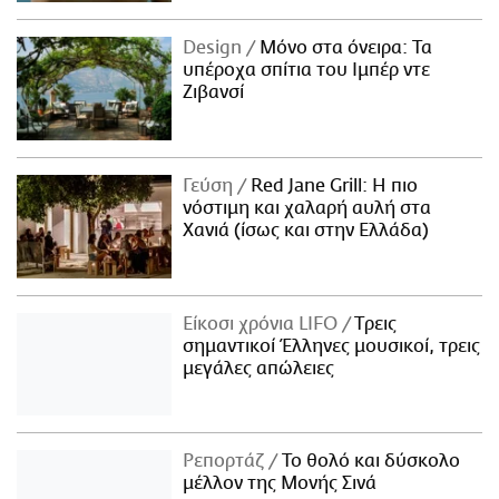
Design
Μόνο στα όνειρα: Τα
υπέροχα σπίτια του Ιμπέρ ντε
Ζιβανσί
Γεύση
Red Jane Grill: Η πιο
νόστιμη και χαλαρή αυλή στα
Χανιά (ίσως και στην Ελλάδα)
Είκοσι χρόνια LIFO
Tρεις
σημαντικοί Έλληνες μουσικοί, τρεις
μεγάλες απώλειες
Ρεπορτάζ
Το θολό και δύσκολο
μέλλον της Μονής Σινά