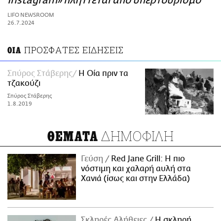
Instagram» πλήττεται από υπερτουρισμό
ΑΜΠΑ
LIFO NEWSROOM
PRINT
26.7.2024
ΠΡΟΣΦΑΤΕΣ ΕΙΔΗΣΕΙΣ
ΟΙΑ
Σπύρος Στάβερης
Η Οία πριν τα
τζακούζι
Σπύρος Στάβερης
1.8.2019
ΔΗΜΟΦΙΛΗ
ΘΕΜΑΤΑ
Γεύση
Red Jane Grill: Η πιο
νόστιμη και χαλαρή αυλή στα
Χανιά (ίσως και στην Ελλάδα)
Σκληρές Αλήθειες
H σκληρή