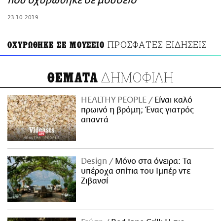
που οχυρώθηκε σε μουσείο
ΑΜΠΑ
23.10.2019
PRINT
ΠΡΟΣΦΑΤΕΣ ΕΙΔΗΣΕΙΣ
ΟΧΥΡΩΘΗΚΕ ΣΕ ΜΟΥΣΕΙΟ
ΔΗΜΟΦΙΛΗ
ΘΕΜΑΤΑ
HEALTHY PEOPLE
Είναι καλό
πρωινό η βρόμη; Ένας γιατρός
απαντά
Design
Μόνο στα όνειρα: Τα
υπέροχα σπίτια του Ιμπέρ ντε
Ζιβανσί