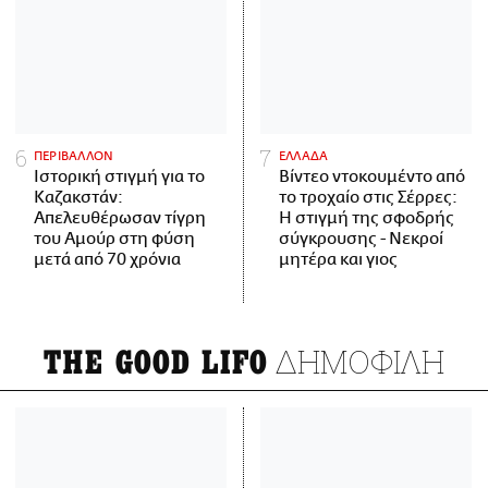
ΠΕΡΙΒΑΛΛΟΝ
ΕΛΛΑΔΑ
Ιστορική στιγμή για το
Βίντεο ντοκουμέντο από
Καζακστάν:
το τροχαίο στις Σέρρες:
Απελευθέρωσαν τίγρη
Η στιγμή της σφοδρής
του Αμούρ στη φύση
σύγκρουσης - Νεκροί
μετά από 70 χρόνια
μητέρα και γιος
ΔΗΜΟΦΙΛΗ
THE GOOD LIFO