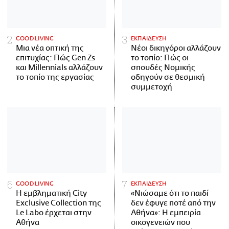
GOOD LIVING
ΕΚΠΑΙΔΕΥΣΗ
Μια νέα οπτική της
Νέοι δικηγόροι αλλάζουν
επιτυχίας: Πώς Gen Zs
το τοπίο: Πώς οι
και Millennials αλλάζουν
σπουδές Νομικής
το τοπίο της εργασίας
οδηγούν σε θεσμική
συμμετοχή
GOOD LIVING
ΕΚΠΑΙΔΕΥΣΗ
Η εμβληματική City
«Νιώσαμε ότι το παιδί
Exclusive Collection της
δεν έφυγε ποτέ από την
Le Labo έρχεται στην
Αθήνα»: Η εμπειρία
Αθήνα
οικογενειών που