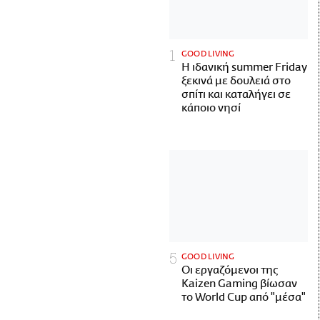
GOOD LIVING
Η ιδανική summer Friday
ξεκινά με δουλειά στο
σπίτι και καταλήγει σε
κάποιο νησί
GOOD LIVING
Οι εργαζόμενοι της
Kaizen Gaming βίωσαν
το World Cup από "μέσα"