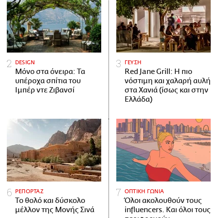
DESIGN
ΓΕΥΣΗ
Μόνο στα όνειρα: Τα
Red Jane Grill: Η πιο
υπέροχα σπίτια του
νόστιμη και χαλαρή αυλή
Ιμπέρ ντε Ζιβανσί
στα Χανιά (ίσως και στην
Ελλάδα)
ΡΕΠΟΡΤΑΖ
ΟΠΤΙΚΗ ΓΩΝΙΑ
Το θολό και δύσκολο
Όλοι ακολουθούν τους
μέλλον της Μονής Σινά
influencers. Και όλοι τους