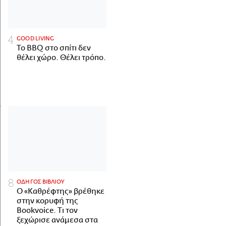
GOOD LIVING
Το BBQ στο σπίτι δεν
θέλει χώρο. Θέλει τρόπο.
ΟΔΗΓΟΣ ΒΙΒΛΙΟΥ
Ο «Καθρέφτης» βρέθηκε
στην κορυφή της
Bookvoice. Τι τον
ξεχώρισε ανάμεσα στα