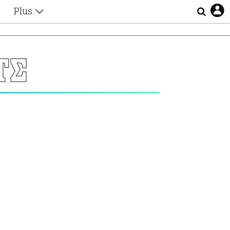
Plus
Θέματα
Συνεντεύξεις
Videos
ΤΣ
τα
Αφιερώματα
Ζώδια
Εξομολογήσεις
Blogs
η
Οι Αθηναίοι
Απώλειες
Lgbtqi+
Επιλογές