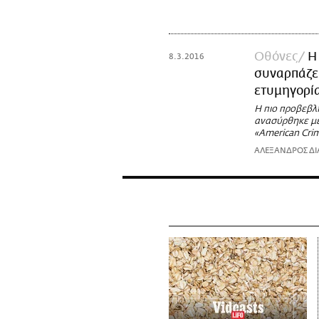
Οθόνες
Η
8.3.2016
συναρπάζει
ετυμηγορί
Η πιο προβεβλ
ανασύρθηκε με 
«American Crim
ΑΛΕΞΑΝΔΡΟΣ ΔΙ