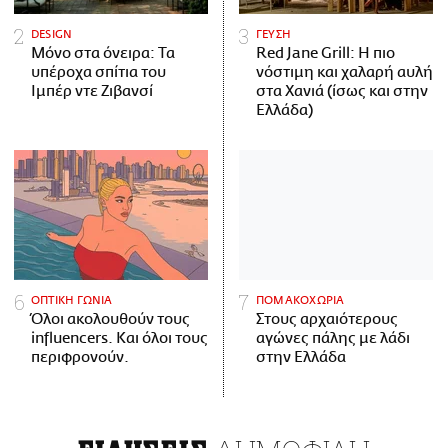
DESIGN
ΓΕΥΣΗ
Μόνο στα όνειρα: Τα
Red Jane Grill: Η πιο
υπέροχα σπίτια του
νόστιμη και χαλαρή αυλή
Ιμπέρ ντε Ζιβανσί
στα Χανιά (ίσως και στην
Ελλάδα)
ΟΠΤΙΚΗ ΓΩΝΙΑ
ΠΟΜΑΚΟΧΩΡΙΑ
Όλοι ακολουθούν τους
Στους αρχαιότερους
influencers. Και όλοι τους
αγώνες πάλης με λάδι
περιφρονούν.
στην Ελλάδα