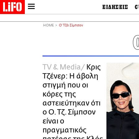
ΕΙΔΗΣΕΙΣ
C
LIFO SHOP
Ελλάδα
Ο
Διεθνή
Μ
NEWSLETTER
HOME
Ο’ Τζέι Σίμπσον
Πολιτική
Θ
ΜΙΚΡΟΠΡΑΓΜΑΤΑ
Οικονομία
Ει
THE GOOD LIFO
Πολιτισμός
Βι
LIFOLAND
Αθλητισμός
Αρ
CITY GUIDE
& 
Περιβάλλον
TV & Media
Κρις
D
ΑΜΠΑ
TV & Media
Φ
Τζένερ: Η άβολη
PRINT
Tech &
Science
στιγμή που οι
European Lifo
κόρες της
αστειεύτηκαν ότι
ο Ο. Τζ. Σίμπσον
είναι ο
πραγματικός