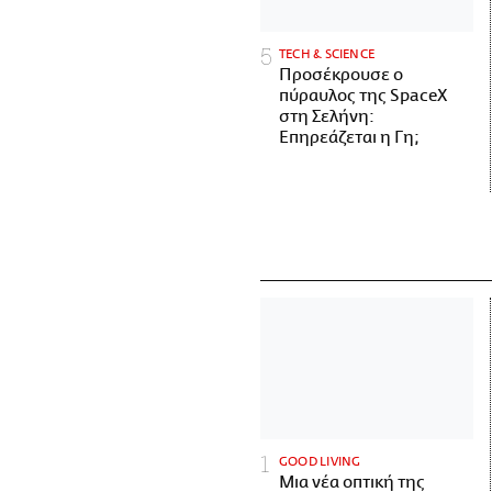
ΤECH & SCIENCE
Προσέκρουσε ο
πύραυλος της SpaceX
στη Σελήνη:
Επηρεάζεται η Γη;
GOOD LIVING
Μια νέα οπτική της