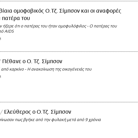
βίαια ομοφοβικός Ο.Τζ. Σίμπσον και οι αναφορές
ι πατέρα του
ν ήξερε ότι ο πατέρας του ήταν ομοφυλόφιλος - Ο πατέρας του
πό AIDS
M
Πέθανε ο Ο. Τζ. Σίμπσον
από καρκίνο - Η ανακοίνωση της οικογένειάς του
M
Ελεύθερος ο Ο.Τζ. Σίμπσον
οίνωσαν πως βγήκε από την φυλακή μετά από 9 χρόνια