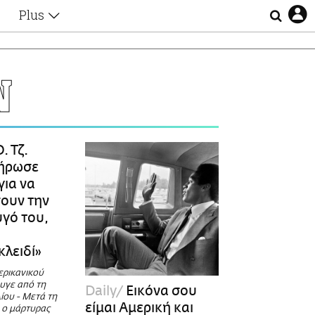
Plus
Θέματα
Συνεντεύξεις
Videos
Ν
τα
Αφιερώματα
Ζώδια
Εξομολογήσεις
Blogs
η
. Τζ.
Οι Αθηναίοι
λήρωσε
Απώλειες
για να
Lgbtqi+
ουν την
Επιλογές
γό του,
κλειδί»
ερικανικού
υγε από τη
Daily
Εικόνα σου
λίου - Μετά τη
είμαι Αμερική και
 ο μάρτυρας