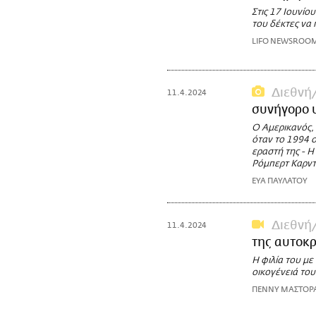
Στις 17 Ιουνίο
του δέκτες να 
LIFO NEWSROO
Διεθνή
11.4.2024
συνήγορο υ
Ο Αμερικανός, 
όταν το 1994 
εραστή της - 
Ρόμπερτ Καρντ
ΕΥΑ ΠΑΥΛΑΤΟΥ
Διεθνή
11.4.2024
της αυτοκρ
Η φιλία του με
οικογένειά του
ΠΕΝΝΥ ΜΑΣΤΟΡ