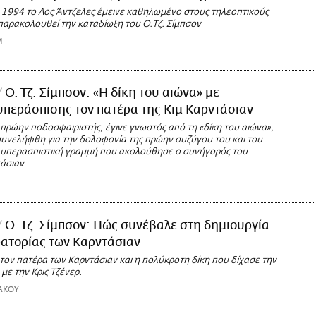
υ 1994 το Λος Άντζελες έμεινε καθηλωμένο στους τηλεοπτικούς
παρακολουθεί την καταδίωξη του Ο.Τζ. Σίμπσον
M
Ο. Τζ. Σίμπσον: «Η δίκη του αιώνα» με
περάσπισης τον πατέρα της Κιμ Καρντάσιαν
πρώην ποδοσφαιριστής, έγινε γνωστός από τη «δίκη του αιώνα»,
συνελήφθη για την δολοφονία της πρώην συζύγου του και του
Η υπερασπιστική γραμμή που ακολούθησε ο συνήγορός του
άσιαν
Ο. Τζ. Σίμπσον: Πώς συνέβαλε στη δημιουργία
ατορίας των Καρντάσιαν
 τον πατέρα των Καρντάσιαν και η πολύκροτη δίκη που δίχασε την
 με την Κρις Τζένερ.
ΑΚΟΥ