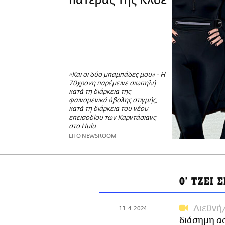
πατέρας της Κλόε
«Και οι δύο μπαμπάδες μου» - Η
70χρονη παρέμεινε σιωπηλή
κατά τη διάρκεια της
φαινομενικά άβολης στιγμής,
κατά τη διάρκεια του νέου
επεισοδίου των Καρντάσιανς
στο Hulu
LIFO NEWSROOM
Ο’ ΤΖΕΙ 
Διεθνή
11.4.2024
διάσημη α