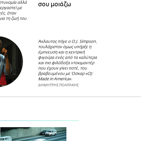
στυνομία αλλά
σου μοιάζω
εργαστεί με
χές, όταν
για τη ζωή του
Άκλαυτος πήγε ο O.J. Simpson,
τουλάχιστον όμως υπήρξε η
έμπνευση και η κεντρική
φιγούρα ενός από τα καλύτερα
και πιο φιλόδοξα ντοκιμαντέρ
που έχουν γίνει ποτέ, του
βραβευμένου με Όσκαρ «OJ:
Made in America».
ΔΗΜΗΤΡΗΣ ΠΟΛΙΤΑΚΗΣ