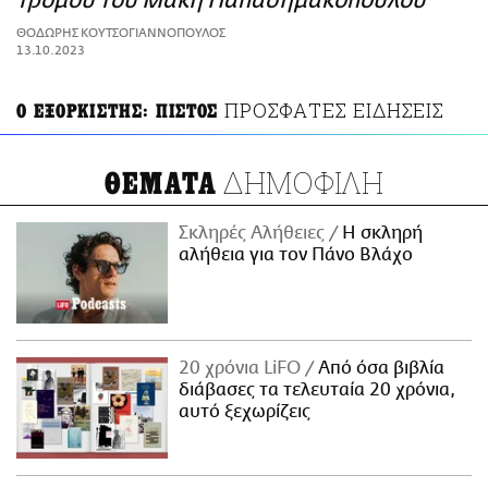
τρόμου του Μάκη Παπασημακόπουλου
ΑΜΠΑ
ΘΟΔΩΡΗΣ ΚΟΥΤΣΟΓΙΑΝΝΟΠΟΥΛΟΣ
PRINT
13.10.2023
ΠΡΟΣΦΑΤΕΣ ΕΙΔΗΣΕΙΣ
Ο ΕΞΟΡΚΙΣΤΗΣ: ΠΙΣΤΟΣ
ΔΗΜΟΦΙΛΗ
ΘΕΜΑΤΑ
Σκληρές Αλήθειες
H σκληρή
αλήθεια για τον Πάνο Βλάχο
20 χρόνια LiFO
Από όσα βιβλία
διάβασες τα τελευταία 20 χρόνια,
αυτό ξεχωρίζεις