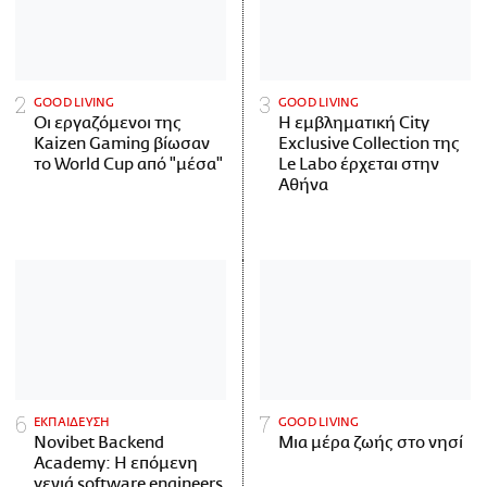
GOOD LIVING
GOOD LIVING
Οι εργαζόμενοι της
Η εμβληματική City
Kaizen Gaming βίωσαν
Exclusive Collection της
το World Cup από "μέσα"
Le Labo έρχεται στην
Αθήνα
ΕΚΠΑΙΔΕΥΣΗ
GOOD LIVING
Novibet Backend
Μια μέρα ζωής στο νησί
Academy: Η επόμενη
γενιά software engineers