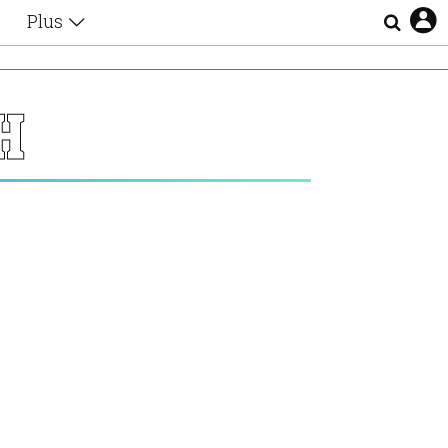
Plus
Θέματα
Συνεντεύξεις
Videos
Η
τα
Αφιερώματα
Ζώδια
Εξομολογήσεις
Blogs
η
Οι Αθηναίοι
Απώλειες
Lgbtqi+
Επιλογές