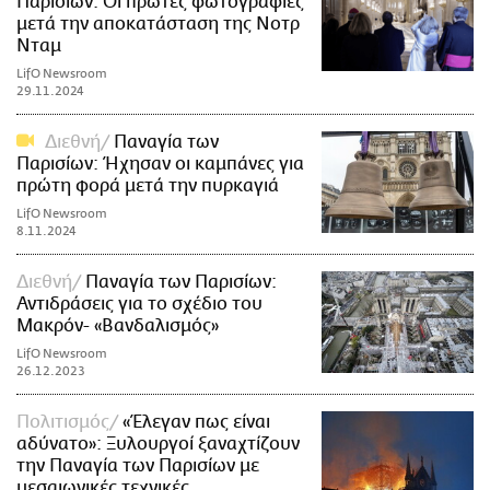
Παρισίων: Οι πρώτες φωτογραφίες
μετά την αποκατάσταση της Νοτρ
Νταμ
LifO Newsroom
29.11.2024
Διεθνή
Παναγία των
Παρισίων: Ήχησαν οι καμπάνες για
πρώτη φορά μετά την πυρκαγιά
LifO Newsroom
8.11.2024
Διεθνή
Παναγία των Παρισίων:
Αντιδράσεις για το σχέδιο του
Μακρόν- «Βανδαλισμός»
LifO Newsroom
26.12.2023
Πολιτισμός
«Έλεγαν πως είναι
αδύνατο»: Ξυλουργοί ξαναχτίζουν
την Παναγία των Παρισίων με
μεσαιωνικές τεχνικές