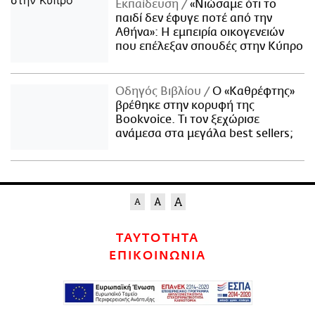
Εκπαίδευση
«Νιώσαμε ότι το
παιδί δεν έφυγε ποτέ από την
Αθήνα»: Η εμπειρία οικογενειών
που επέλεξαν σπουδές στην Κύπρο
Οδηγός Βιβλίου
Ο «Καθρέφτης»
βρέθηκε στην κορυφή της
Bookvoice. Τι τον ξεχώρισε
ανάμεσα στα μεγάλα best sellers;
ΤΑΥΤΟΤΗΤΑ
ΕΠΙΚΟΙΝΩΝΙΑ