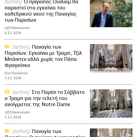
Διεθνή
Ο πρίγκιπας Ουίλιαμ θα
παραστεί στα εγκαίνια του
καθεδρικού ναού της Παναγίας
των Παρισίων
LifO Newsroom
6.12.2024
Διεθνή
Παναγία των
Παρισίων: Εγκαίνια με Τραμπ, Τζιλ
Μπάιντεν αλλά χωρίς τον Πάπα
Φραγκίσκο
Εύα Παυλάτου
3.12.2024
Διεθνή
Στο Παρίσι το Σάββατο
ο Τραμπ για την τελετή του
ανοίγματος της Notre Dame
LifO Newsroom
3.12.2024
Διεθνή
Παναγία των