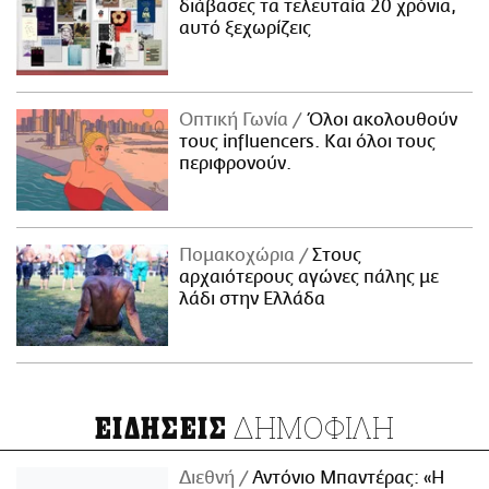
διάβασες τα τελευταία 20 χρόνια,
αυτό ξεχωρίζεις
Οπτική Γωνία
Όλοι ακολουθούν
τους influencers. Και όλοι τους
περιφρονούν.
Πομακοχώρια
Στους
αρχαιότερους αγώνες πάλης με
λάδι στην Ελλάδα
ΔΗΜΟΦΙΛΗ
ΕΙΔΗΣΕΙΣ
Διεθνή
Αντόνιο Μπαντέρας: «Η