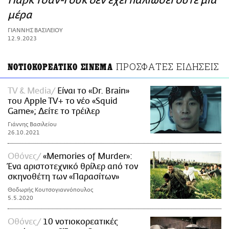
Παρκ Τσαν-Γουκ δεν έχει παλιώσει ούτε μια
ΑΜΠΑ
μέρα
PRINT
ΓΙΑΝΝΗΣ ΒΑΣΙΛΕΙΟΥ
12.9.2023
ΠΡΟΣΦΑΤΕΣ ΕΙΔΗΣΕΙΣ
ΝΟΤΙΟΚΟΡΕΑΤΙΚΟ ΣΙΝΕΜΑ
TV & Media
Είναι το «Dr. Brain»
του Apple TV+ το νέο «Squid
Game»; Δείτε το τρέιλερ
Γιάννης Βασιλείου
26.10.2021
Οθόνες
«Memories of Murder»:
Ένα αριστοτεχνικό θρίλερ από τον
σκηνοθέτη των «Παρασίτων»
Θοδωρής Κουτσογιαννόπουλος
5.5.2020
Οθόνες
10 νοτιοκορεατικές