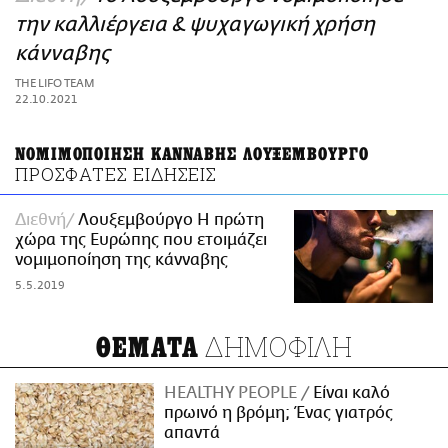
ΑΜΠΑ
την καλλιέργεια & ψυχαγωγική χρήση
PRINT
κάνναβης
THE LIFO TEAM
22.10.2021
ΝΟΜΙΜΟΠΟΙΗΣΗ ΚΑΝΝΑΒΗΣ ΛΟΥΞΕΜΒΟΥΡΓΟ
ΠΡΟΣΦΑΤΕΣ ΕΙΔΗΣΕΙΣ
Διεθνή
Λουξεμβούργο Η πρώτη
χώρα της Ευρώπης που ετοιμάζει
νομιμοποίηση της κάνναβης
5.5.2019
ΔΗΜΟΦΙΛΗ
ΘΕΜΑΤΑ
HEALTHY PEOPLE
Είναι καλό
πρωινό η βρόμη; Ένας γιατρός
απαντά