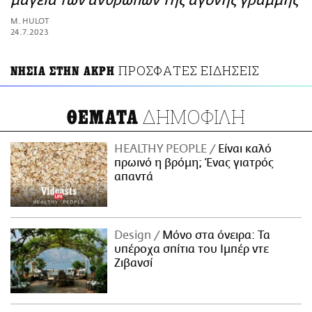
μαγεία των ανθρώπων της άγονης γραμμής
ΑΜΠΑ
M. HULOT
PRINT
24.7.2023
ΠΡΟΣΦΑΤΕΣ ΕΙΔΗΣΕΙΣ
ΝΗΣΙΑ ΣΤΗΝ ΑΚΡΗ
ΔΗΜΟΦΙΛΗ
ΘΕΜΑΤΑ
HEALTHY PEOPLE
Είναι καλό
πρωινό η βρόμη; Ένας γιατρός
απαντά
Design
Μόνο στα όνειρα: Τα
υπέροχα σπίτια του Ιμπέρ ντε
Ζιβανσί