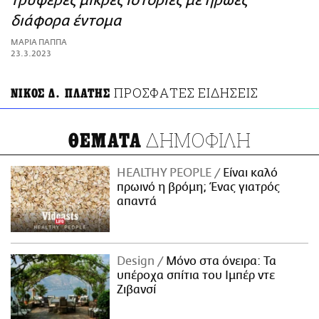
τρυφερές μικρές ιστορίες με ήρωες
ΑΜΠΑ
διάφορα έντομα
PRINT
ΜΑΡΙΑ ΠΑΠΠΑ
23.3.2023
ΠΡΟΣΦΑΤΕΣ ΕΙΔΗΣΕΙΣ
NΙΚΟΣ Δ. ΠΛΑΤΗΣ
ΔΗΜΟΦΙΛΗ
ΘΕΜΑΤΑ
HEALTHY PEOPLE
Είναι καλό
πρωινό η βρόμη; Ένας γιατρός
απαντά
Design
Μόνο στα όνειρα: Τα
υπέροχα σπίτια του Ιμπέρ ντε
Ζιβανσί