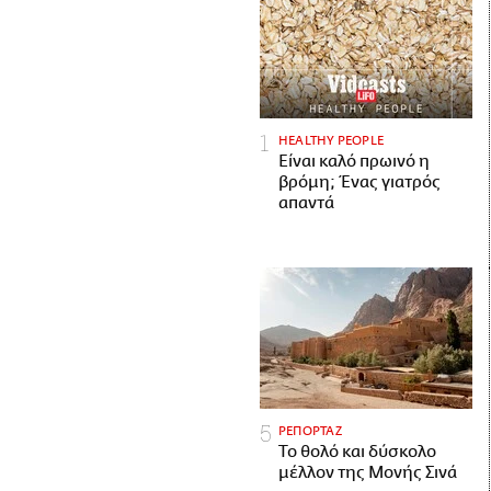
HEALTHY PEOPLE
Είναι καλό πρωινό η
βρόμη; Ένας γιατρός
απαντά
ΡΕΠΟΡΤΑΖ
Το θολό και δύσκολο
μέλλον της Μονής Σινά