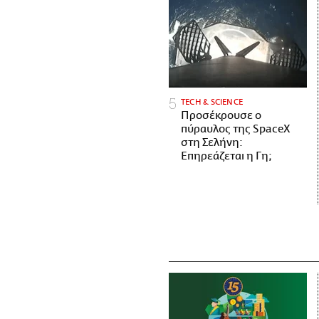
ΤECH & SCIENCE
Προσέκρουσε ο
πύραυλος της SpaceX
στη Σελήνη:
Επηρεάζεται η Γη;