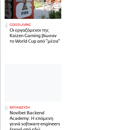
GOOD LIVING
Οι εργαζόμενοι της
Kaizen Gaming βίωσαν
το World Cup από "μέσα"
ΕΚΠΑΙΔΕΥΣΗ
Novibet Backend
Academy: Η επόμενη
γενιά software engineers
ξεκινά από εδώ