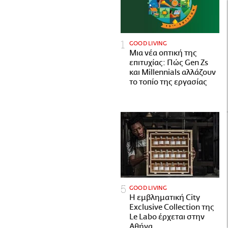
GOOD LIVING
Μια νέα οπτική της
επιτυχίας: Πώς Gen Zs
και Millennials αλλάζουν
το τοπίο της εργασίας
GOOD LIVING
Η εμβληματική City
Exclusive Collection της
Le Labo έρχεται στην
Αθήνα