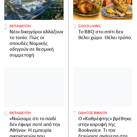
ΕΚΠΑΙΔΕΥΣΗ
GOOD LIVING
Νέοι δικηγόροι αλλάζουν
Το BBQ στο σπίτι δεν
το τοπίο: Πώς οι
θέλει χώρο. Θέλει τρόπο.
σπουδές Νομικής
οδηγούν σε θεσμική
συμμετοχή
ΕΚΠΑΙΔΕΥΣΗ
ΟΔΗΓΟΣ ΒΙΒΛΙΟΥ
«Νιώσαμε ότι το παιδί
Ο «Καθρέφτης» βρέθηκε
δεν έφυγε ποτέ από την
στην κορυφή της
Αθήνα»: Η εμπειρία
Bookvoice. Τι τον
οικογενειών που
ξεχώρισε ανάμεσα στα