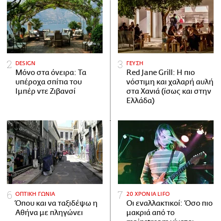
DESIGN
ΓΕΥΣΗ
Μόνο στα όνειρα: Τα
Red Jane Grill: Η πιο
υπέροχα σπίτια του
νόστιμη και χαλαρή αυλή
Ιμπέρ ντε Ζιβανσί
στα Χανιά (ίσως και στην
Ελλάδα)
ΟΠΤΙΚΗ ΓΩΝΙΑ
20 ΧΡΟΝΙΑ LIFO
Όπου και να ταξιδέψω η
Οι εναλλακτικοί: Όσο πιο
Αθήνα με πληγώνει
μακριά από το