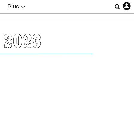
Plus
Θέματα
Συνεντεύξεις
Videos
 2023
τα
Αφιερώματα
Ζώδια
Εξομολογήσεις
Blogs
η
Οι Αθηναίοι
Απώλειες
Lgbtqi+
Επιλογές