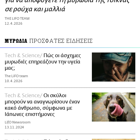
για να αποφύγετε τη μυρωδιά της τσίκνας
ΑΜΠΑ
σε ρούχα και μαλλιά
PRINT
THE LIFO TEAM
12.4.2026
ΠΡΟΣΦΑΤΕΣ ΕΙΔΗΣΕΙΣ
ΜΥΡΩΔΙΑ
Τech & Science
Πώς οι άσχημες
μυρωδιές επηρεάζουν την υγεία
μας;
The LiFO team
10.4.2026
Τech & Science
Οι σκύλοι
μπορούν να αναγνωρίσουν έναν
κακό άνθρωπο, σύμφωνα με
Ιάπωνες επιστήμονες
LifO Newsroom
13.11.2024