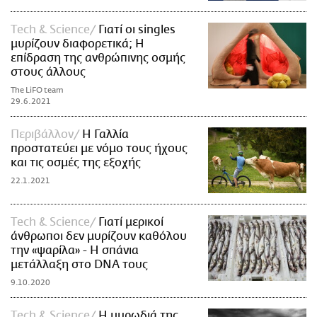
Τech & Science
Γιατί οι singles
μυρίζουν διαφορετικά; Η
επίδραση της ανθρώπινης οσμής
στους άλλους
The LiFO team
29.6.2021
Περιβάλλον
Η Γαλλία
προστατεύει με νόμο τους ήχους
και τις οσμές της εξοχής
22.1.2021
Τech & Science
Γιατί μερικοί
άνθρωποι δεν μυρίζουν καθόλου
την «ψαρίλα» - Η σπάνια
μετάλλαξη στο DNA τους
9.10.2020
Τech & Science
Η μυρωδιά της