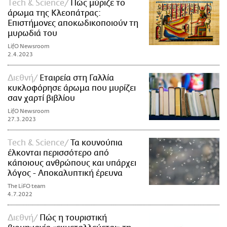
Τech & Science
Πώς μύριζε το
άρωμα της Κλεοπάτρας:
Επιστήμονες αποκωδικοποιούν τη
μυρωδιά του
LifO Newsroom
2.4.2023
Διεθνή
Εταιρεία στη Γαλλία
κυκλοφόρησε άρωμα που μυρίζει
σαν χαρτί βιβλίου
LifO Newsroom
27.3.2023
Τech & Science
Τα κουνούπια
έλκονται περισσότερο από
κάποιους ανθρώπους και υπάρχει
λόγος - Αποκαλυπτική έρευνα
The LiFO team
4.7.2022
Διεθνή
Πώς η τουριστική