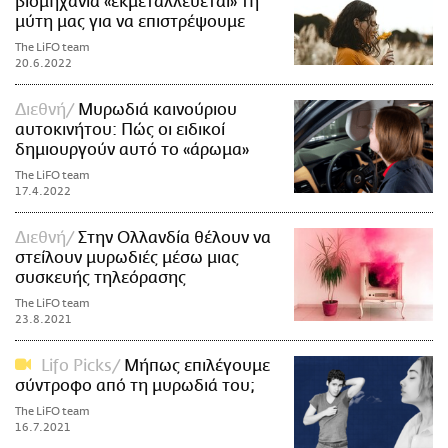
βιομηχανία «εκμεταλλεύεται» τη
μύτη μας για να επιστρέψουμε
The LiFO team
20.6.2022
Διεθνή
Μυρωδιά καινούριου
αυτοκινήτου: Πώς οι ειδικοί
δημιουργούν αυτό το «άρωμα»
The LiFO team
17.4.2022
Διεθνή
Στην Ολλανδία θέλουν να
στείλουν μυρωδιές μέσω μιας
συσκευής τηλεόρασης
The LiFO team
23.8.2021
Lifo Picks
Μήπως επιλέγουμε
σύντροφο από τη μυρωδιά του;
The LiFO team
16.7.2021