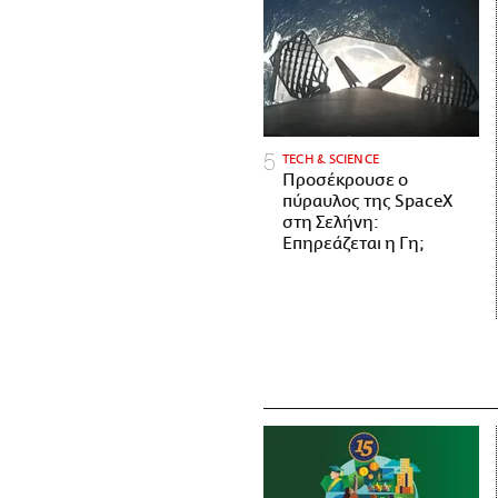
ΤECH & SCIENCE
Προσέκρουσε ο
πύραυλος της SpaceX
στη Σελήνη:
Επηρεάζεται η Γη;