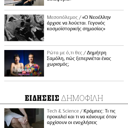
Μεσοπόλεμος
«Ο Νεοέλλην
άρχισε να λούεται. Γεγονός
κοσμοϊστορικής σημασίας»
Ρώτα με ό,τι θες
Δημήτρη
Σαμόλη, πώς ξεπερνιέται ένας
χωρισμός;
ΔΗΜΟΦΙΛΗ
ΕΙΔΗΣΕΙΣ
Τech & Science
Κράμπες: Τι τις
προκαλεί και τι να κάνουμε όταν
αρχίσουν οι ενοχλήσεις