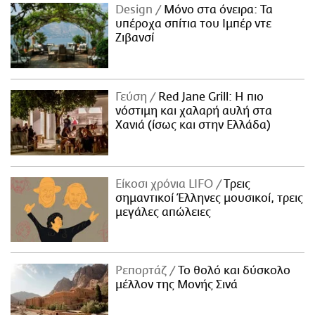
Design
Μόνο στα όνειρα: Τα
υπέροχα σπίτια του Ιμπέρ ντε
Ζιβανσί
Γεύση
Red Jane Grill: Η πιο
νόστιμη και χαλαρή αυλή στα
Χανιά (ίσως και στην Ελλάδα)
Είκοσι χρόνια LIFO
Tρεις
σημαντικοί Έλληνες μουσικοί, τρεις
μεγάλες απώλειες
Ρεπορτάζ
Το θολό και δύσκολο
μέλλον της Μονής Σινά