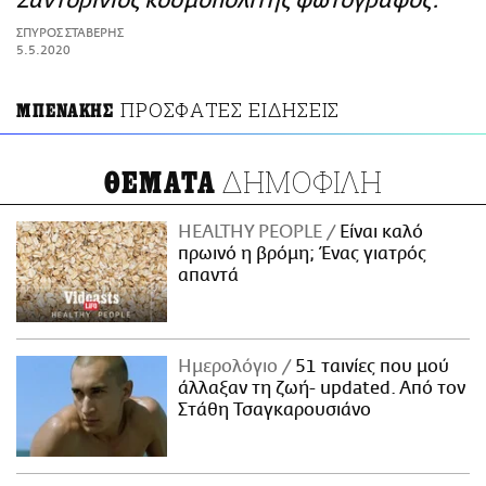
Σαντορινιός κοσμοπολίτης φωτογράφος.
ΑΜΠΑ
ΣΠΥΡΟΣ ΣΤΑΒΕΡΗΣ
PRINT
5.5.2020
ΠΡΟΣΦΑΤΕΣ ΕΙΔΗΣΕΙΣ
ΜΠΕΝΑΚΗΣ
ΔΗΜΟΦΙΛΗ
ΘΕΜΑΤΑ
HEALTHY PEOPLE
Είναι καλό
πρωινό η βρόμη; Ένας γιατρός
απαντά
Ημερολόγιο
51 ταινίες που μού
άλλαξαν τη ζωή- updated. Aπό τον
Στάθη Τσαγκαρουσιάνο