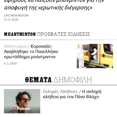
έφηβους να παίζουν μπάνμιντον για την
ΑΜΠΑ
αποφυγή της «ερωτικής διέγερσης»
PRINT
LIFO NEWSROOM
27.8.2024
ΠΡΟΣΦΑΤΕΣ ΕΙΔΗΣΕΙΣ
ΜΠΑΝΤΜΙΝΤΟΝ
Αθλητισμός
Kοροναϊός:
Αναβλήθηκε το Πανελλήνιο
πρωτάθλημα μπάντμιντον
6.3.2020
ΔΗΜΟΦΙΛΗ
ΘΕΜΑΤΑ
Σκληρές Αλήθειες
H σκληρή
αλήθεια για τον Πάνο Βλάχο