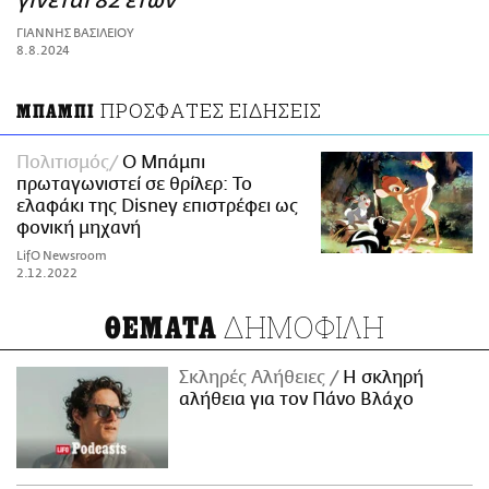
γίνεται 82 ετών
ΑΜΠΑ
ΓΙΑΝΝΗΣ ΒΑΣΙΛΕΙΟΥ
PRINT
8.8.2024
ΠΡΟΣΦΑΤΕΣ ΕΙΔΗΣΕΙΣ
ΜΠΑΜΠΙ
Πολιτισμός
Ο Μπάμπι
πρωταγωνιστεί σε θρίλερ: Το
ελαφάκι της Disney επιστρέφει ως
φονική μηχανή
LifO Newsroom
2.12.2022
ΔΗΜΟΦΙΛΗ
ΘΕΜΑΤΑ
Σκληρές Αλήθειες
H σκληρή
αλήθεια για τον Πάνο Βλάχο