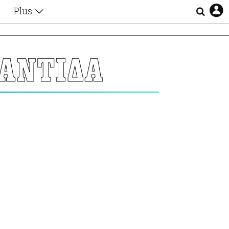
Plus
Θέματα
Συνεντεύξεις
Videos
ΑΝΤΙΔΑ
τα
Αφιερώματα
Ζώδια
Εξομολογήσεις
Blogs
η
Οι Αθηναίοι
Απώλειες
Lgbtqi+
Επιλογές