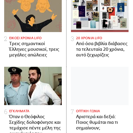
ΕΙΚΟΣΙ ΧΡΟΝΙΑ LIFO
20 ΧΡΟΝΙΑ LIFO
Tρεις σημαντικοί
Από όσα βιβλία διάβασες
Έλληνες μουσικοί, τρεις
τα τελευταία 20 χρόνια,
μεγάλες απώλειες
αυτό ξεχωρίζεις
ΕΓΚΛΗΜΑΤΑ
ΟΠΤΙΚΗ ΓΩΝΙΑ
Όταν ο Θεόφιλος
Αριστερά και δεξιά:
Σεχίδης δολοφόνησε και
Ποιος θυμάται πια τι
τεμάχισε πέντε μέλη της
σημαίνουν;