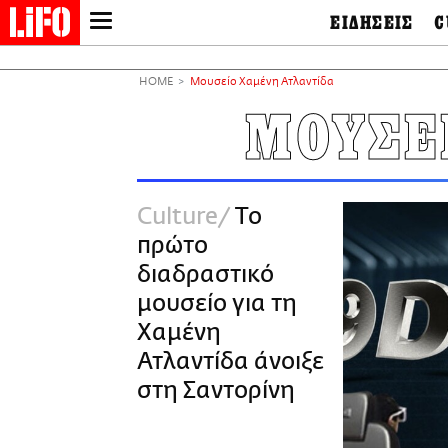
ΕΙΔΗΣΕΙΣ
C
LIFO SHOP
Ελλάδα
Ο
Διεθνή
Μ
NEWSLETTER
HOME
Μουσείο Χαμένη Ατλαντίδα
Πολιτική
Θ
ΜΙΚΡΟΠΡΑΓΜΑΤΑ
ΜΟΥΣΕ
Οικονομία
Ει
THE GOOD LIFO
Πολιτισμός
Βι
LIFOLAND
Αθλητισμός
Αρ
CITY GUIDE
& 
Περιβάλλον
Culture
Το
D
ΑΜΠΑ
TV & Media
Φ
πρώτο
PRINT
Tech &
Science
διαδραστικό
European Lifo
μουσείο για τη
Χαμένη
Ατλαντίδα άνοιξε
στη Σαντορίνη