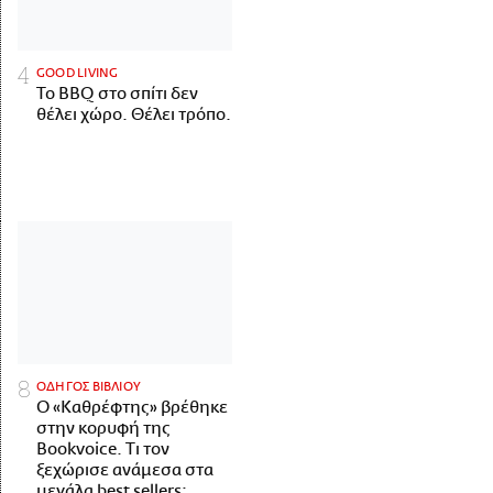
GOOD LIVING
Το BBQ στο σπίτι δεν
θέλει χώρο. Θέλει τρόπο.
ΟΔΗΓΟΣ ΒΙΒΛΙΟΥ
Ο «Καθρέφτης» βρέθηκε
στην κορυφή της
Bookvoice. Τι τον
ξεχώρισε ανάμεσα στα
μεγάλα best sellers;