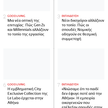
GOOD LIVING
ΕΚΠΑΙΔΕΥΣΗ
Μια νέα οπτική της
Νέοι δικηγόροι αλλάζουν
επιτυχίας: Πώς Gen Zs
το τοπίο: Πώς οι
και Millennials αλλάζουν
σπουδές Νομικής
το τοπίο της εργασίας
οδηγούν σε θεσμική
συμμετοχή
GOOD LIVING
ΕΚΠΑΙΔΕΥΣΗ
Η εμβληματική City
«Νιώσαμε ότι το παιδί
Exclusive Collection της
δεν έφυγε ποτέ από την
Le Labo έρχεται στην
Αθήνα»: Η εμπειρία
Αθήνα
οικογενειών που
επέλεξαν σπουδές στην