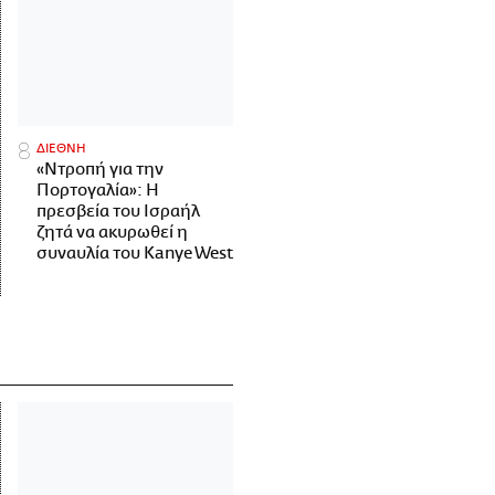
ΔΙΕΘΝΗ
«Ντροπή για την
Πορτογαλία»: Η
πρεσβεία του Ισραήλ
ζητά να ακυρωθεί η
συναυλία του Kanye West