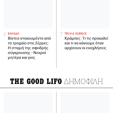
ΕΛΛΑΔΑ
ΤECH & SCIENCE
Βίντεο ντοκουμέντο από
Κράμπες: Τι τις προκαλεί
το τροχαίο στις Σέρρες:
και τι να κάνουμε όταν
Η στιγμή της σφοδρής
αρχίσουν οι ενοχλήσεις
σύγκρουσης - Νεκροί
μητέρα και γιος
ΔΗΜΟΦΙΛΗ
THE GOOD LIFO