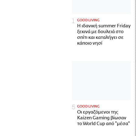
GOOD LIVING
Η ιδανική summer Friday
ξεκινά με δουλειά στο
σπίτι και καταλήγει σε
κάποιο νησί
GOOD LIVING
Οι εργαζόμενοι της
Kaizen Gaming βίωσαν
το World Cup από "μέσα"