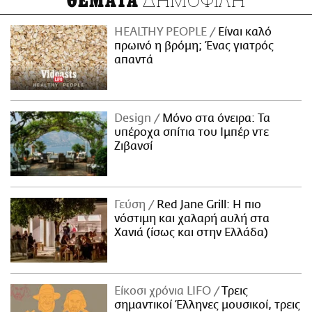
ΘΕΜΑΤΑ
HEALTHY PEOPLE
Είναι καλό
πρωινό η βρόμη; Ένας γιατρός
απαντά
Design
Μόνο στα όνειρα: Τα
υπέροχα σπίτια του Ιμπέρ ντε
Ζιβανσί
Γεύση
Red Jane Grill: Η πιο
νόστιμη και χαλαρή αυλή στα
Χανιά (ίσως και στην Ελλάδα)
Είκοσι χρόνια LIFO
Tρεις
σημαντικοί Έλληνες μουσικοί, τρεις