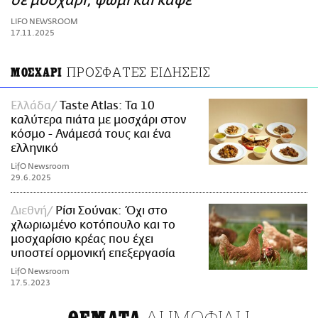
σε μοσχάρι, ψωμί και καφέ
ΑΜΠΑ
LIFO NEWSROOM
PRINT
17.11.2025
ΠΡΟΣΦΑΤΕΣ ΕΙΔΗΣΕΙΣ
ΜΟΣΧΑΡΙ
Ελλάδα
Taste Atlas: Τα 10
καλύτερα πιάτα με μοσχάρι στον
κόσμο - Ανάμεσά τους και ένα
ελληνικό
LifO Newsroom
29.6.2025
Διεθνή
Ρίσι Σούνακ: Όχι στο
χλωριωμένο κοτόπουλο και το
μοσχαρίσιο κρέας που έχει
υποστεί ορμονική επεξεργασία
LifO Newsroom
17.5.2023
ΔΗΜΟΦΙΛΗ