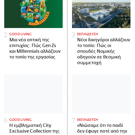
GOOD LIVING
ΕΚΠΑΙΔΕΥΣΗ
Μια νέα οπτική της
Νέοι δικηγόροι αλλάζουν
επιτυχίας: Πώς Gen Zs
το τοπίο: Πώς οι
και Millennials αλλάζουν
σπουδές Νομικής
το τοπίο της εργασίας
οδηγούν σε θεσμική
συμμετοχή
GOOD LIVING
ΕΚΠΑΙΔΕΥΣΗ
Η εμβληματική City
«Νιώσαμε ότι το παιδί
Exclusive Collection της
δεν έφυγε ποτέ από την