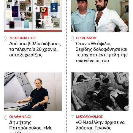
20 ΧΡΟΝΙΑ LIFO
ΕΓΚΛΗΜΑΤΑ
Από όσα βιβλία διάβασες
Όταν ο Θεόφιλος
τα τελευταία 20 χρόνια,
Σεχίδης δολοφόνησε και
αυτό ξεχωρίζεις
τεμάχισε πέντε μέλη της
οικογένειάς του
ΟΙ ΑΘΗΝΑΙΟΙ
ΜΕΣΟΠΟΛΕΜΟΣ
Δημήτρης
«Ο Νεοέλλην άρχισε να
Ποτηρόπουλος: «Με
λούεται. Γεγονός