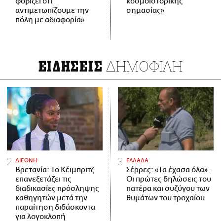
φοβίζει ότι
κοσμοϊστορικής
αντιμετωπίζουμε την
σημασίας»
πόλη με αδιαφορία»
ΔΗΜΟΦΙΛΗ
ΕΙΔΗΣΕΙΣ
ΔΙΕΘΝΗ
ΕΛΛΑΔΑ
Βρετανία: Το Κέιμπριτζ
Σέρρες: «Τα έχασα όλα» -
επανεξετάζει τις
Οι πρώτες δηλώσεις του
διαδικασίες πρόσληψης
πατέρα και συζύγου των
καθηγητών μετά την
θυμάτων του τροχαίου
παραίτηση διδάσκοντα
για λογοκλοπή