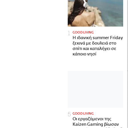
GOOD LIVING
Η ιδανική summer Friday
ξεκινά με δουλειά στο
σπίτι και καταλήγει σε
κάποιο νησί
GOOD LIVING
Οι εργαζόμενοι της
Kaizen Gaming βίωσαν