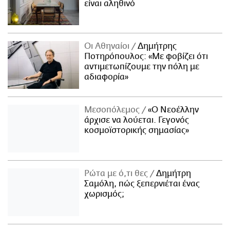
είναι αληθινό
Οι Αθηναίοι
Δημήτρης
Ποτηρόπουλος: «Με φοβίζει ότι
αντιμετωπίζουμε την πόλη με
αδιαφορία»
Μεσοπόλεμος
«Ο Νεοέλλην
άρχισε να λούεται. Γεγονός
κοσμοϊστορικής σημασίας»
Ρώτα με ό,τι θες
Δημήτρη
Σαμόλη, πώς ξεπερνιέται ένας
χωρισμός;