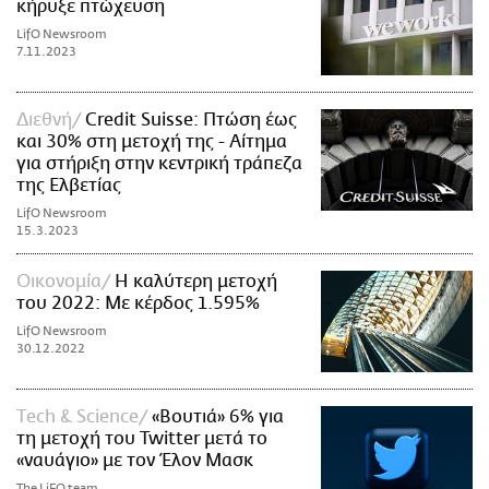
κήρυξε πτώχευση
LifO Newsroom
7.11.2023
Διεθνή
Credit Suisse: Πτώση έως
και 30% στη μετοχή της - Αίτημα
για στήριξη στην κεντρική τράπεζα
της Ελβετίας
LifO Newsroom
15.3.2023
Οικονομία
Η καλύτερη μετοχή
του 2022: Με κέρδος 1.595%
LifO Newsroom
30.12.2022
Τech & Science
«Βουτιά» 6% για
τη μετοχή του Twitter μετά το
«ναυάγιο» με τον Έλον Μασκ
The LiFO team