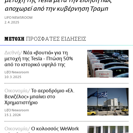
μετοχή της Tesla μετά την είδηση πως
ΑΜΠΑ
αποχωρεί από την κυβέρνηση Τραμπ
PRINT
LIFO NEWSROOM
2.4.2025
ΠΡΟΣΦΑΤΕΣ ΕΙΔΗΣΕΙΣ
ΜΕΤΟΧΗ
Διεθνή
Νέα «βουτιά» για τη
μετοχή της Tesla - Πτώση 50%
από το ιστορικό υψηλό της
LifO Newsroom
10.3.2025
Οικονομία
Το αεροδρόμιο «Ελ.
Βενιζέλος» μπαίνει στο
Χρηματιστήριο
LifO Newsroom
15.1.2024
Οικονομία
Ο κολοσσός WeWork