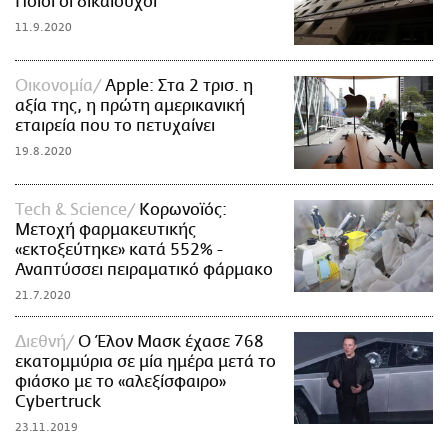
Ποιοι οι δικαιούχοι
11.9.2020
Οικονομία
Apple: Στα 2 τρισ. η
αξία της, η πρώτη αμερικανική
εταιρεία που το πετυχαίνει
19.8.2020
Τech & Science
Κορωνοϊός:
Μετοχή φαρμακευτικής
«εκτοξεύτηκε» κατά 552% -
Αναπτύσσει πειραματικό φάρμακο
21.7.2020
Διεθνή
Ο Έλον Μασκ έχασε 768
εκατομμύρια σε μία ημέρα μετά το
φιάσκο με το «αλεξίσφαιρο»
Cybertruck
23.11.2019