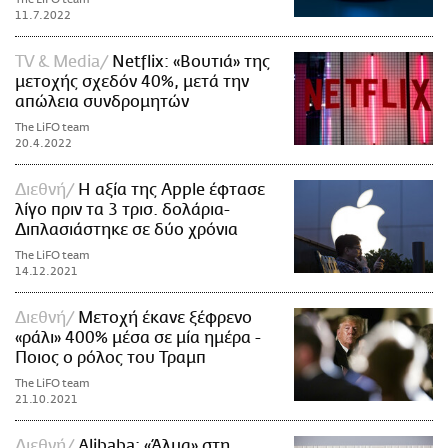
11.7.2022
TV & Media
Netflix: «Βουτιά» της
μετοχής σχεδόν 40%, μετά την
απώλεια συνδρομητών
The LiFO team
20.4.2022
Διεθνή
Η αξία της Apple έφτασε
λίγο πριν τα 3 τρισ. δολάρια-
Διπλασιάστηκε σε δύο χρόνια
The LiFO team
14.12.2021
Διεθνή
Μετοχή έκανε ξέφρενο
«ράλι» 400% μέσα σε μία ημέρα -
Ποιος ο ρόλος του Τραμπ
The LiFO team
21.10.2021
Διεθνή
Alibaba: «Άλμα» στη