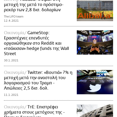
μετοχή της μετά το πρόστιμο-
ρεκόρ των 2,8 δισ. δολαρίων
The LiFO team
12.4.2021
Οικονομία
GameStop:
Ερασιτέχνες επενδυτές
οργανώθηκαν στο Reddit και
«τσάκισαν» hedge funds της Wall
Street
30.1.2021
Οικονομία
Twitter: «Βουτιά» 7% η
μετοχή μετά την αναστολή του
λογαριασμού του Τραμπ -
Απώλειες 2,5 δισ. δολ.
11.1.2021
Οικονομία
ΤτΕ: Επιστρέφει
χρήματα στους μετόχους της -