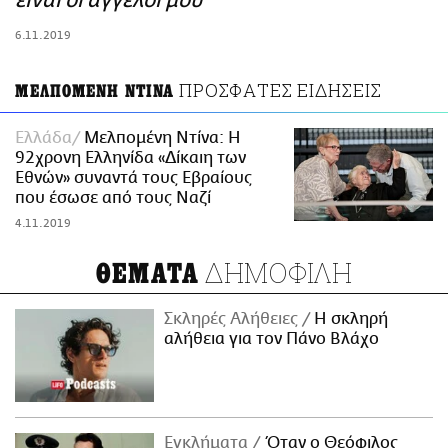
είναι οι άγγελοί μου
ΑΜΠΑ
6.11.2019
PRINT
ΠΡΟΣΦΑΤΕΣ ΕΙΔΗΣΕΙΣ
ΜΕΛΠΟΜΕΝΗ ΝΤΙΝΑ
Ελλάδα
Μελπομένη Ντίνα: Η
92χρονη Ελληνίδα «Δίκαιη των
Εθνών» συναντά τους Εβραίους
που έσωσε από τους Ναζί
4.11.2019
ΔΗΜΟΦΙΛΗ
ΘΕΜΑΤΑ
Σκληρές Αλήθειες
H σκληρή
αλήθεια για τον Πάνο Βλάχο
Εγκλήματα
Όταν ο Θεόφιλος