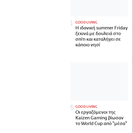
GOOD LIVING
Η ιδανική summer Friday
ξεκινά με δουλειά στο
σπίτι και καταλήγει σε
κάποιο νησί
GOOD LIVING
Οι εργαζόμενοι της
Kaizen Gaming βίωσαν
το World Cup από "μέσα"