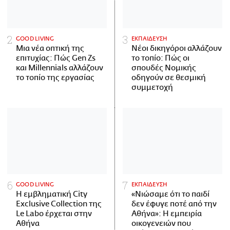
GOOD LIVING
ΕΚΠΑΙΔΕΥΣΗ
Μια νέα οπτική της
Νέοι δικηγόροι αλλάζουν
επιτυχίας: Πώς Gen Zs
το τοπίο: Πώς οι
και Millennials αλλάζουν
σπουδές Νομικής
το τοπίο της εργασίας
οδηγούν σε θεσμική
συμμετοχή
GOOD LIVING
ΕΚΠΑΙΔΕΥΣΗ
Η εμβληματική City
«Νιώσαμε ότι το παιδί
Exclusive Collection της
δεν έφυγε ποτέ από την
Le Labo έρχεται στην
Αθήνα»: Η εμπειρία
Αθήνα
οικογενειών που