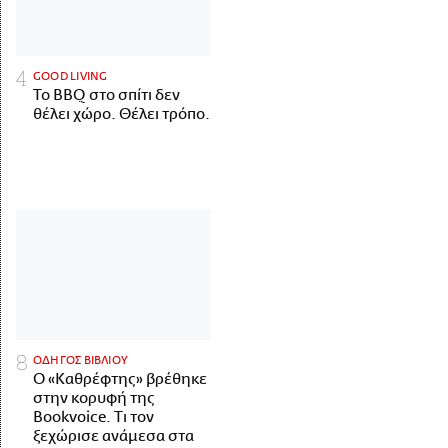
GOOD LIVING
Το BBQ στο σπίτι δεν
θέλει χώρο. Θέλει τρόπο.
ΟΔΗΓΟΣ ΒΙΒΛΙΟΥ
Ο «Καθρέφτης» βρέθηκε
στην κορυφή της
Bookvoice. Τι τον
ξεχώρισε ανάμεσα στα