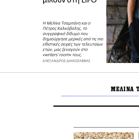
μιλούν στη LiFO
Η Μελίνα Τσαμπάνη και ο
Πέτρος Καλκόβαλης, το
συγγραφικό δίδυμο που
δημιούργησε μερικές από τις πιο
εθιστικές σειρές των τελευταίων
ετών, μας ξεναγούν στο
«writers’ room» τους.
ΑΛΕΞΑΝΔΡΟΣ ΔΙΑΚΟΣΑΒΒΑΣ
ΜΕΛΙΝΑ 