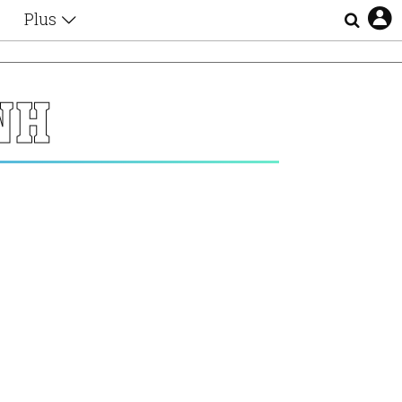
Plus
Θέματα
Συνεντεύξεις
Videos
ΝΗ
τα
Αφιερώματα
Ζώδια
Εξομολογήσεις
Blogs
η
Οι Αθηναίοι
Απώλειες
Lgbtqi+
Επιλογές