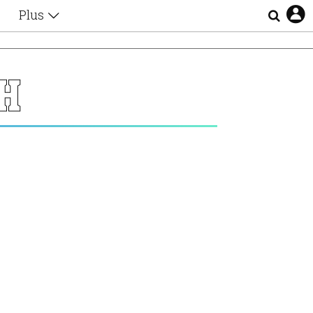
Plus
Θέματα
Συνεντεύξεις
Videos
Η
τα
Αφιερώματα
Ζώδια
Εξομολογήσεις
Blogs
η
Οι Αθηναίοι
Απώλειες
Lgbtqi+
Επιλογές