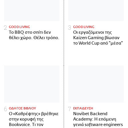
GOOD LIVING
GOOD LIVING
Το BBQ στο σπίτι δεν
Οι εργαζόμενοι της
θέλει χώρο. Θέλει τρόπο.
Kaizen Gaming βίωσαν
το World Cup από "μέσα"
ΟΔΗΓΟΣ ΒΙΒΛΙΟΥ
ΕΚΠΑΙΔΕΥΣΗ
Ο «Καθρέφτης» βρέθηκε
Novibet Backend
στην κορυφή της
Academy: Η επόμενη
Bookvoice. Τι τον
γενιά software engineers