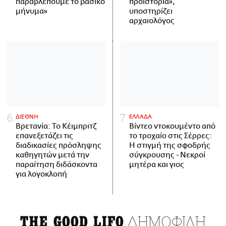
παραβλέπουμε το βασικό
προϊστορία»,
μήνυμα»
υποστηρίζει
αρχαιολόγος
ΔΙΕΘΝΗ
ΕΛΛΑΔΑ
Βρετανία: Το Κέιμπριτζ
Βίντεο ντοκουμέντο από
επανεξετάζει τις
το τροχαίο στις Σέρρες:
διαδικασίες πρόσληψης
Η στιγμή της σφοδρής
καθηγητών μετά την
σύγκρουσης - Νεκροί
παραίτηση διδάσκοντα
μητέρα και γιος
για λογοκλοπή
ΔΗΜΟΦΙΛΗ
THE GOOD LIFO