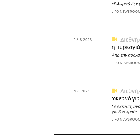
«Ειλικρινά δεν
LIFO NEWSROO
Διεθνή
12.8.2023
η πυρκαγιά
Από την πυρκα
LIFO NEWSROO
Διεθνή
9.8.2023
ωκεανό για
Σε έκτακτη αν
για 6 νεκρούς
LIFO NEWSROO