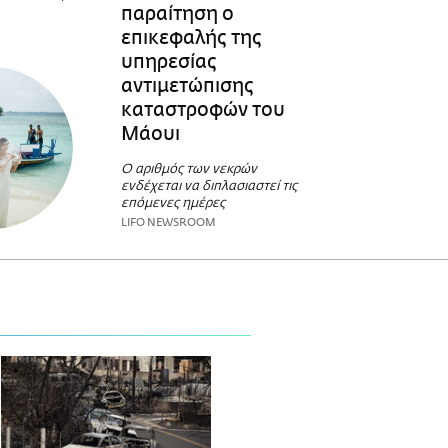
παραίτηση ο
επικεφαλής της
υπηρεσίας
αντιμετώπισης
καταστροφών του
Μάουι
Ο αριθμός των νεκρών
ενδέχεται να διπλασιαστεί τις
επόμενες ημέρες
LIFO NEWSROOM