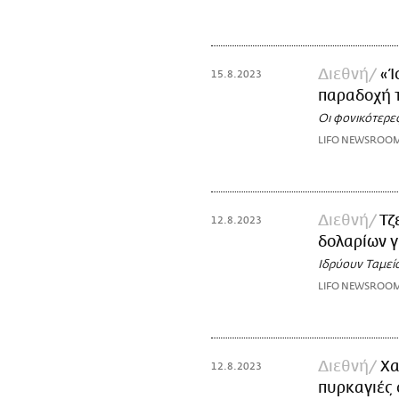
Διεθνή
«Ί
15.8.2023
παραδοχή 
Οι φονικότερες
LIFO NEWSROO
Διεθνή
Τζ
12.8.2023
δολαρίων γ
Ιδρύουν Ταμείο
LIFO NEWSROO
Διεθνή
Χα
12.8.2023
πυρκαγιές 