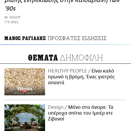
βίαιης ενηλικίωσης στην Καισαριανή των
ΑΜΠΑ
’90s
PRINT
M. HULOT
7.9.2021
ΠΡΟΣΦΑΤΕΣ ΕΙΔΗΣΕΙΣ
ΜΑΝΟΣ ΡΑΓΙΑΔΗΣ
ΔΗΜΟΦΙΛΗ
ΘΕΜΑΤΑ
HEALTHY PEOPLE
Είναι καλό
πρωινό η βρόμη; Ένας γιατρός
απαντά
Design
Μόνο στα όνειρα: Τα
υπέροχα σπίτια του Ιμπέρ ντε
Ζιβανσί