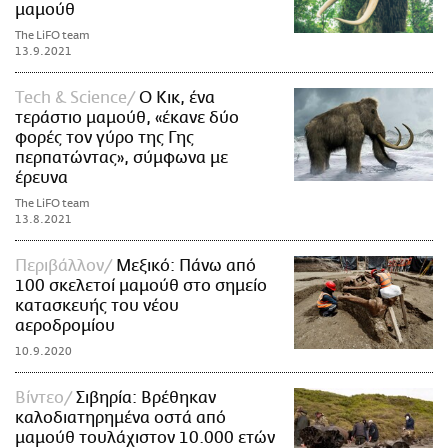
μαμούθ
The LiFO team
13.9.2021
Τech & Science
Ο Κικ, ένα
τεράστιο μαμούθ, «έκανε δύο
φορές τον γύρο της Γης
περπατώντας», σύμφωνα με
έρευνα
The LiFO team
13.8.2021
Περιβάλλον
Μεξικό: Πάνω από
100 σκελετοί μαμούθ στο σημείο
κατασκευής του νέου
αεροδρομίου
10.9.2020
Βίντεο
Σιβηρία: Βρέθηκαν
καλοδιατηρημένα οστά από
μαμούθ τουλάχιστον 10.000 ετών