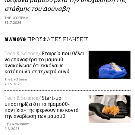
λείψανα μαμούθ μετά την υποχώρηση της
ΑΜΠΑ
στάθμης του Δούναβη
PRINT
THE LIFO TEAM
31.7.2026
ΠΡΟΣΦΑΤΕΣ ΕΙΔΗΣΕΙΣ
ΜΑΜΟΥΘ
Τech & Science
Εταιρεία που θέλει
να επαναφέρει το μαμούθ
ανακοίνωσε ότι εκκόλαψε
κοτόπουλα σε τεχνητά αυγά
The LiFO team
20.5.2026
Τech & Science
Start-up
υποστηρίζει ότι τα «μαμούθ-
ποντίκια» της φέρνουν πιο κοντά
την αναβίωση των μαμούθ
LifO Newsroom
4.3.2025