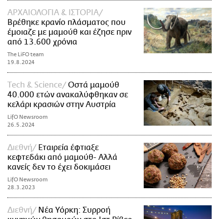
ΑΡΧΑΙΟΛΟΓΙΑ & ΙΣΤΟΡΙΑ
Βρέθηκε κρανίο πλάσματος που
έμοιαζε με μαμούθ και έζησε πριν
από 13.600 χρόνια
The LiFO team
19.8.2024
Τech & Science
Οστά μαμούθ
40.000 ετών ανακαλύφθηκαν σε
κελάρι κρασιών στην Αυστρία
LifO Newsroom
26.5.2024
Διεθνή
Εταιρεία έφτιαξε
κεφτεδάκι από μαμούθ- Αλλά
κανείς δεν το έχει δοκιμάσει
LifO Newsroom
28.3.2023
Διεθνή
Νέα Υόρκη: Συρροή