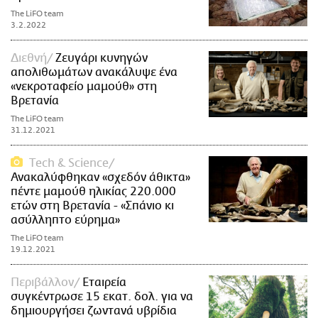
The LiFO team
3.2.2022
Διεθνή
Ζευγάρι κυνηγών
απολιθωμάτων ανακάλυψε ένα
«νεκροταφείο μαμούθ» στη
Βρετανία
The LiFO team
31.12.2021
Τech & Science
Ανακαλύφθηκαν «σχεδόν άθικτα»
πέντε μαμούθ ηλικίας 220.000
ετών στη Βρετανία - «Σπάνιο κι
ασύλληπτο εύρημα»
The LiFO team
19.12.2021
Περιβάλλον
Εταιρεία
συγκέντρωσε 15 εκατ. δολ. για να
δημιουργήσει ζωντανά υβρίδια