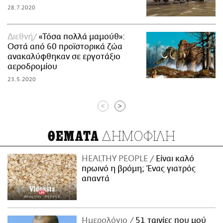
28.7.2020
Διεθνή
«Τόσα πολλά μαμούθ»:
Οστά από 60 προϊστορικά ζώα
ανακαλύφθηκαν σε εργοτάξιο
αεροδρομίου
23.5.2020
<
>
ΔΗΜΟΦΙΛΗ
ΘΕΜΑΤΑ
HEALTHY PEOPLE
Είναι καλό
πρωινό η βρόμη; Ένας γιατρός
απαντά
Ημερολόγιο
51 ταινίες που μού