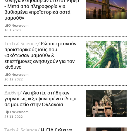
κυνηγών θησαυρών στο Ιστ Ρίβερ
- Μετά από πληροφορία για
βυθισμένα «προϊστορικά οστά
μαμούθ»
LifO Newsroom
16.1.2023
Τech & Science
Ρώσοι ερευνούν
προϊστορικούς ιούς που
«σκότωσαν μαμούθ» &
επιστήμονες ανησυχούν για τον
κίνδυνο
LifO Newsroom
20.12.2022
Διεθνή
Ακτιβιστές στήθηκαν
γυμνοί ως «εξαφανισμένο είδος»
σε μουσείο στην Ολλανδία
LifO Newsroom
25.11.2022
Τech & Science
Η CIA θέλει να