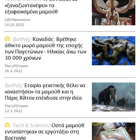
«ξαναζωντανέψει» τα
εξαφανισμένα μαμούθ
LifO Newsroom
14.10.2022
Διεθνή
Καναδάς: Βρέθηκε
άθικτο μωρό μαμούθ της εποχής
των Παγετώνων - Ηλικίας άνω των
30.000 χρόνων
The LiFO team
26.6.2022
Διεθνή
Εταιρία γενετικής θέλει να
«αναστήσει» τα μαμούθ και η
Πάρις Χίλτον επένδυσε στην ιδέα
The LiFO team
12.3.2022
Τech & Science
Οστά μαμούθ
εντοπίστηκαν σε εργοτάξιο στη
Βρετανία